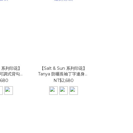
un 系列印花】
【Salt & Sun 系列印花】
【Salt & Su
美胸可調式背勾上
Tanya 防曬長袖丁字連身泳
E301sp 中
衣
裝
,680
NT$2,680
NT$1,