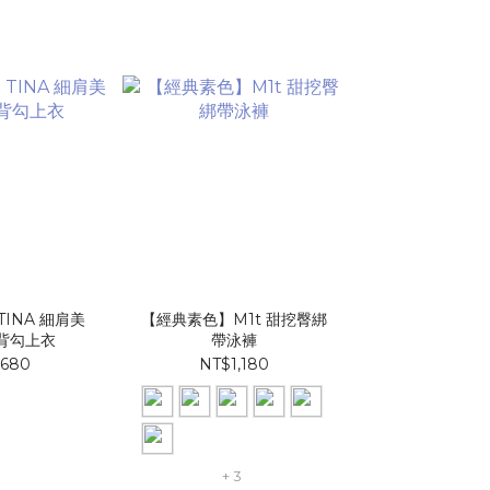
INA 細肩美
【經典素色】M1t 甜挖臀綁
背勾上衣
帶泳褲​​​
,680
NT$1,180
+ 3