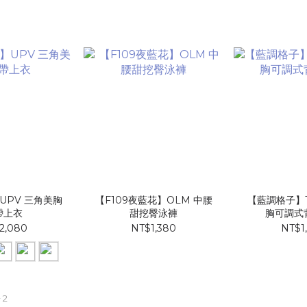
UPV 三角美胸
【F109夜藍花】​OLM 中腰
【藍調格子】T
帶上衣
甜挖臀泳褲
胸可調式
2,080
NT$1,380
NT$1
 2