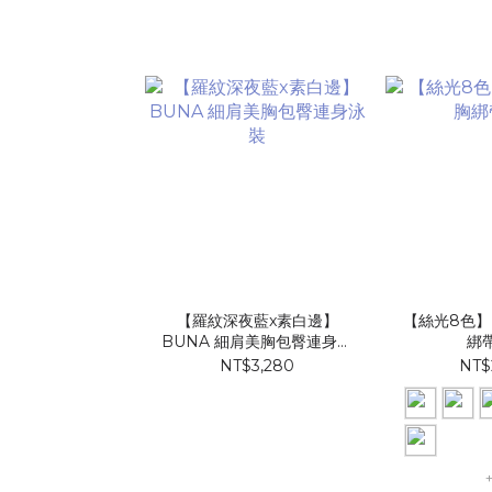
【羅紋深夜藍x素白邊】
【絲光8色】
BUNA 細肩美胸包臀連身泳
綁
裝
NT$3,280
NT$
+