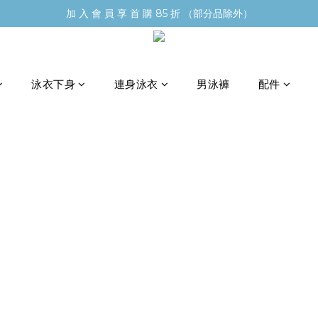
加 入 會 員 享 首 購 85 折 （部分品除外）
泳衣下身
連身泳衣
男泳褲
配件