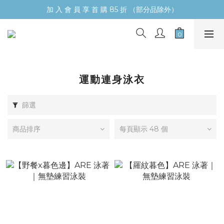
加 入 會 員 享 首 購 85 折 （部分品除外）
運動連身泳衣
篩選
商品排序
每頁顯示 48 個