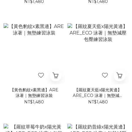
NT$1,480
NT$1,480
【黃色豹紋x素黑邊】ARE
【羅紋夏天藍x陽光黃邊】
泳著｜無墊練習泳裝
ARE_ECO 泳著｜無墊減壓
包臀練習泳裝
NT$1,480
NT$1,480