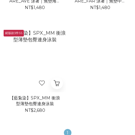
ARE_AVE 泳著｜無墊海鷗
ARE_FAR 泳著｜無墊中版
丁練習泳裝
丁練習泳裝
NT$1,480
NT$1,480
絕版款3件SS
【藍紮染】SPX_MM 衝浪
型薄墊包臀連身泳裝
NT$2,680
1