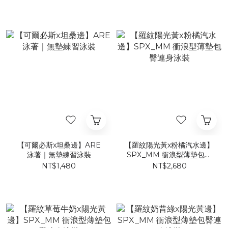
【可爾必斯x坦桑邊】ARE
【羅紋陽光黃x粉橘汽水邊】
泳著｜無墊練習泳裝
SPX_MM 衝浪型薄墊包臀
連身泳裝
NT$1,480
NT$2,680