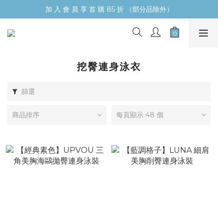
加 入 會 員 享 首 購 85 折 （部分品除外）
挖臀連身泳衣
篩選
商品排序
每頁顯示 48 個