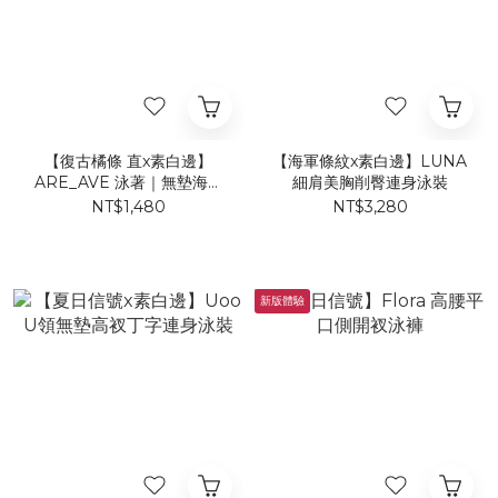
【復古橘條 直x素白邊】
【海軍條紋x素白邊】LUNA
ARE_AVE 泳著｜無墊海鷗
細肩美胸削臀連身泳裝
丁練習泳裝
NT$1,480
NT$3,280
新版體驗