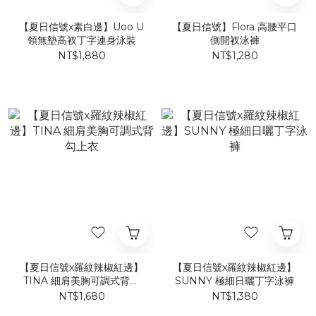
【夏日信號x素白邊】Uoo U
【夏日信號】Flora 高腰平口
領無墊高衩丁字連身泳裝
側開衩泳褲
NT$1,880
NT$1,280
【夏日信號x羅紋辣椒紅邊】
【夏日信號x羅紋辣椒紅邊】
TINA 細肩美胸可調式背勾
SUNNY 極細日曬丁字泳褲
上衣
NT$1,680
NT$1,380