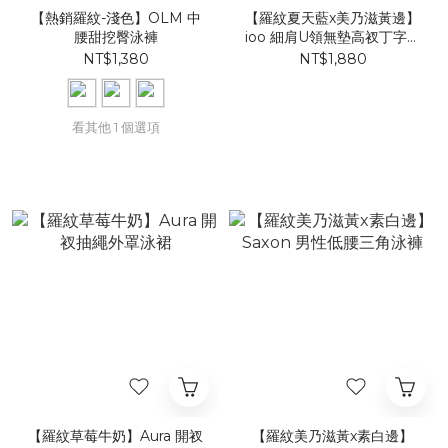
【熱銷羅紋-淺色】OLM 中
【羅紋夏天藍x美乃滋黃邊】
腰甜挖臀泳褲
ioo 細肩U領無墊高衩丁字連
身泳裝
NT$1,380
NT$1,880
看其他 1 個選項
【羅紋草莓牛奶】Aura 開衩
【羅紋美乃滋黃x素白邊】