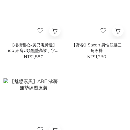
【櫻桃甜心x美乃滋黃邊】
【野餐】Saxon 男性低腰三
ioo 細肩U領無墊高衩丁字連
角泳褲
身泳裝
NT$1,880
NT$1,280