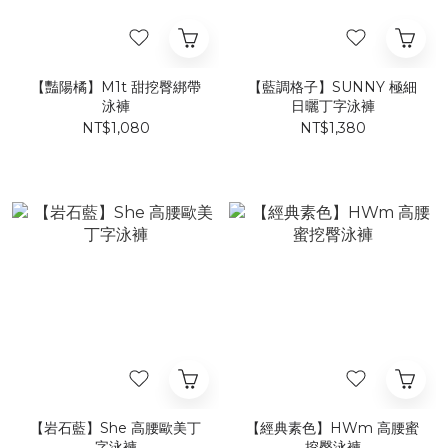
【豔陽橘】​M1t 甜挖臀綁帶
【藍調格子】SUNNY 極細
泳褲​​​
日曬丁字泳褲
NT$1,080
NT$1,380
【岩石藍】​She 高腰歐美丁
【經典素色】HWm 高腰蜜
字泳褲​
挖臀泳褲