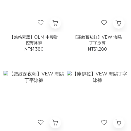
【魅惑素黑】​OLM 中腰甜
【羅紋蕃茄紅】VEW 海鷗
挖臀泳褲
丁字泳褲
NT$1,380
NT$1,280