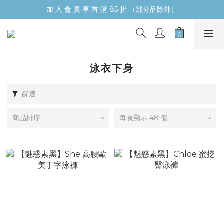
加 入 會 員 享 首 購 85 折 （部分品除外）
泳衣下身
篩選
商品排序
每頁顯示 48 個