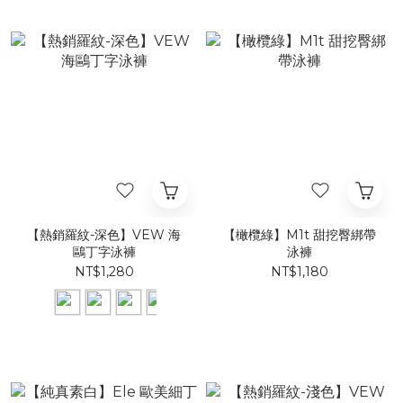
【熱銷羅紋-深色】VEW 海
【橄欖綠】​M1t 甜挖臀綁帶
鷗丁字泳褲
泳褲​​​
NT$1,280
NT$1,180