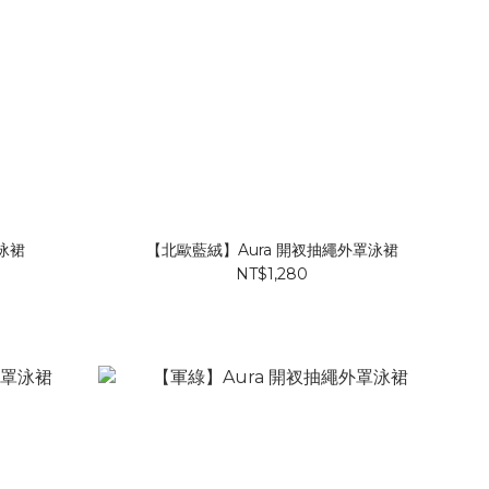
泳裙
【北歐藍絨】Aura 開衩抽繩外罩泳裙
NT$1,280