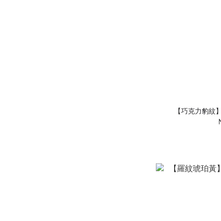
【巧克力豹紋】