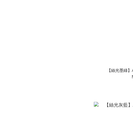
【絲光墨綠】A