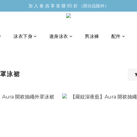
加 入 會 員 享 首 購 85 折 （部分品除外）
泳衣下身
連身泳衣
男泳褲
配件
外罩泳裙