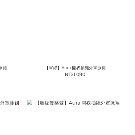
泳裙
【軍綠】Aura 開衩抽繩外罩泳裙
NT$1,080