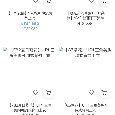
【F79安娜】SP系列 導流薄
【絲光薰衣草紫+F112朵
墊上衣
綠】VVE 雙面丁丁泳褲
NT$1,880
NT$1,580
NT$2,680
【F82夏日藍花】UPii 三角
【G3掌花】UPii 三角美胸可
美胸可調式背勾上衣
調式背勾上衣