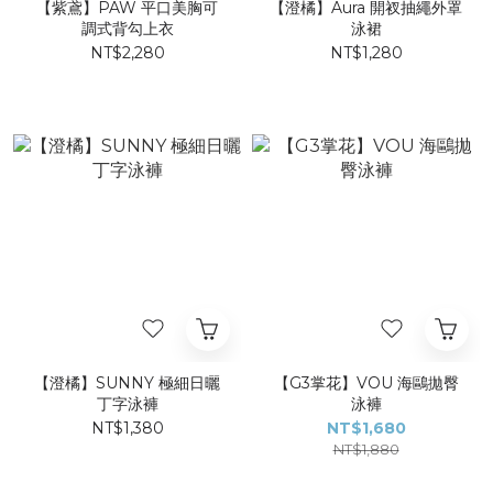
【紫鳶】PAW 平口美胸可
【澄橘】Aura 開衩抽繩外罩
調式背勾上衣
泳裙
NT$2,280
NT$1,280
【澄橘】SUNNY 極細日曬
【G3掌花】VOU 海鷗拋臀
丁字泳褲
泳褲
NT$1,380
NT$1,680
NT$1,880