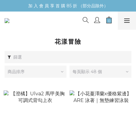
加 入 會 員 享 首 購 85 折 （部分品除外）
花漾冒險
篩選
商品排序
每頁顯示 48 個