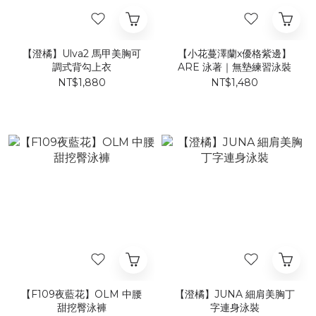
【澄橘】Ulva2 馬甲美胸可
【小花蔓澤蘭x優格紫邊】
調式背勾上衣
ARE 泳著｜無墊練習泳裝
NT$1,880
NT$1,480
【F109夜藍花】​OLM 中腰
【澄橘】JUNA 細肩美胸丁
甜挖臀泳褲
字連身泳裝