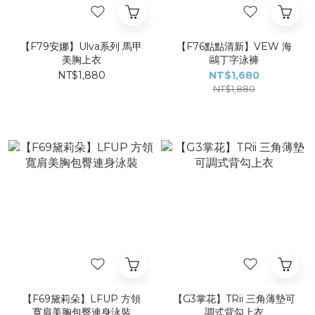
【F79安娜】Ulva系列 馬甲
【F76點點清新】VEW 海
美胸上衣
鷗丁字泳褲
NT$1,880
NT$1,680
NT$1,880
【F69黛莉朵】LFUP 方領
【G3掌花】TRii 三角薄墊可
寬肩美胸包臀連身泳裝
調式背勾上衣