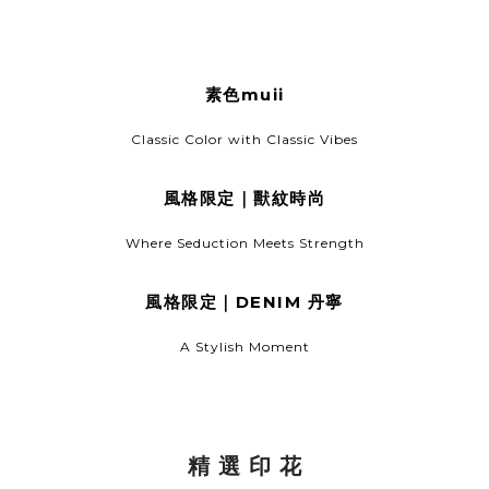
素色muii
素色MUII
Classic Color with Classic Vibes
絲光、絨布、羅紋系列，時尚純色的起點
風格限定｜獸紋時尚
獸紋時尚
Where Seduction Meets Strength
禮讚那股自信與優雅，欣賞大膽無畏的王者之美
風格限定｜DENIM 丹寧
DENIM 丹寧
A Stylish Moment
追求自我，尋找丹寧牛仔的不羈風尚
精 選 印 花