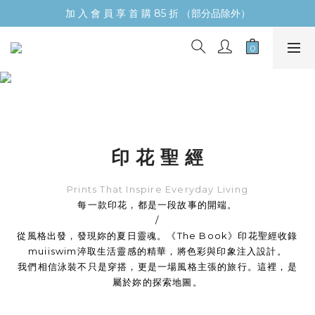
加 入 會 員 享 首 購 85 折 （部分品除外）
印 花 聖 經
Prints That Inspire Everyday Living
每一款印花，都是一段故事的開端。

/

從風格出發，發現妳的夏日靈魂。《The Book》印花聖經收錄
muiiswim淬取生活靈感的精華，將色彩與印象注入設計。

我們相信泳裝不只是穿搭，更是一場風格主張的旅行。這裡，是
屬於妳的探索地圖。