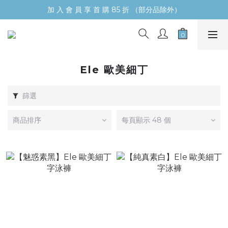
加 入 會 員 享 首 購 85 折 （部分品除外）
Ele 歐美細丁
篩選
商品排序
每頁顯示 48 個