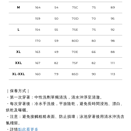
M
164
54
75C
75
89
159
50
70D
70
95
L
154
55
75E
75
92
170
59
80D
80
98
XL
163
49
70E
66
88
XXL
167
82
75F
82
111
XL-XXL
160
79
85D
90
113
｜保養方式｜
・第一次穿著：中性洗劑單獨清洗，清水沖淨至清澈。
・每次穿著後：冷水手洗後，平放陰乾，避免長時間浸泡、漂白、
烘乾及曝曬。
・注意：避免接觸粗糙表面、防止損壞；泳池穿著後用清水沖洗含
氯殘留。
・
詳情
點此看更多