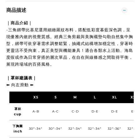
商品描述
｜商品介紹｜
-
三角綁帶比基尼選用細緻羅紋布料，搭配低彩度暮藍深色調，呈
現優雅內斂的視覺質感。經典三角剪裁與美胸襯墊勾勒自然集中胸
型，綁帶可依穿著需求調整鬆緊，抽繩式結構增加穩定性
，
穿著時
更靈活不受拘束
，真正美型與機能兼具！
適合各類水上活動、海島
度假或作為日常穿搭的層次單品，在自在與線條感之間取得平衡，
展現跨場域的百搭風格。
｜罩杯建議表｜
⬅︎
向左滑動
⬅︎
XS
S
M
L
XL
XXL
罩杯
A-B
A-C
C-D
D-E
D-E
E-F
cup
下胸圍
30"-34"
30"-34"
32"-34"
32"-34"
32"-36"
32"-36
inch