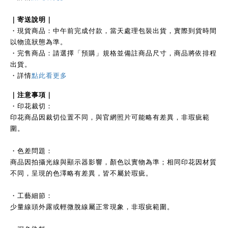
｜
寄送說明｜
・現貨商品：中午前完成付款，當天處理包裝出貨，實際到貨時間
以物流狀態為準。
・完售商品：請選擇「預購」規格並備註商品尺寸，商品將依排程
出貨。
・詳情
點此看更多
｜注
意事項｜
・印花裁切：
印花商品因裁切位置不同，與官網照片可能略有差異，非瑕疵範
圍。
・色差問題：
商品因拍攝光線與顯示器影響，顏色以實物為準；相同印花因材質
不同，呈現的色澤略有差異，皆不屬於瑕疵。
・工藝細節：
少量線頭外露或輕微脫線屬正常現象，非瑕疵範圍。