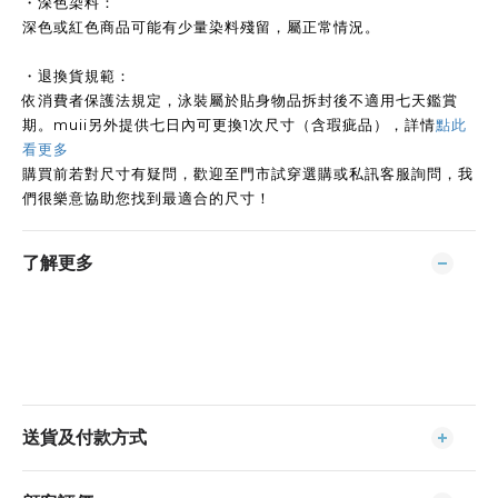
・深色染料：
深色或紅色商品可能有少量染料殘留，屬正常情況。
・退換貨規範：
依消費者保護法規定，泳裝屬於貼身物品拆封後不適用七天鑑賞
期。muii另外提供七日內可更換1次尺寸（含瑕疵品），詳情
點此
看更多
購買前若對尺寸有疑問，歡迎至門市試穿選購或私訊客服詢問，我
們很樂意協助您找到最適合的尺寸！
了解更多
送貨及付款方式