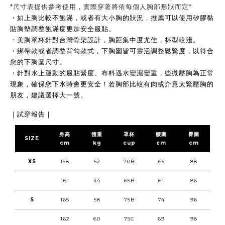
*尺寸表提供參考使用，實際穿著將依每個人胸部形狀而定*
・
如上胸比較不飽滿，或者有大小胸的狀況，推薦可以使用矽膠黏
貼胸墊調整飽滿度更加安全服貼。
・
美胸罩杯針對台灣骨架設計，胸距集中度尤佳，杯型較淺。
・
綁帶款或者調整背勾款式，下胸圍皆可靈活調整鬆緊度，以符合
您的下胸圍尺寸
。
・
針對水上運動的服貼緊度、
布料遇水變濕變重
，些微壓胸為正常
現象，確保您
下水時會更安全！
若胸部比較有肉或介意太緊壓胸的
朋友，建議選擇大一號。
｜試穿報告｜
身高
體重
罩杯
腰圍
臀圍
SIZE
cm
kg
cup
cm
cm
XS
158
52
70B
65
88
161
44
65B
61
86
S
165
58
75B
74
96
162
60
75C
69
98