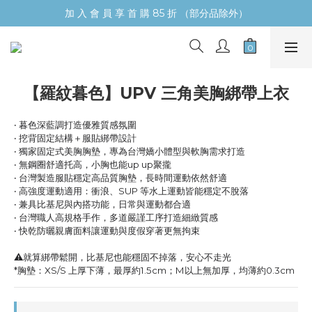
加 入 會 員 享 首 購 85 折 （部分品除外）
【羅紋暮色】UPV 三角美胸綁帶上衣
‧ 暮色深藍調打造優雅質感氛圍
‧ 挖背固定結構＋服貼綁帶設計
‧ 獨家固定式美胸胸墊，專為台灣嬌小體型與軟胸需求打造
‧ 無鋼圈舒適托高，小胸也能up up聚攏
‧ 台灣製造服貼穩定高品質胸墊，長時間運動依然舒適
‧ 高強度運動適用：衝浪、SUP 等水上運動皆能穩定不脫落
‧ 兼具比基尼與內搭功能，日常與運動都合適
‧ 台灣職人高規格手作，多道嚴謹工序打造細緻質感
‧ 快乾防曬親膚面料讓運動與度假穿著更無拘束
⚠️就算綁帶鬆開，比基尼也能穩固不掉落，安心不走光
*胸墊：XS/S 上厚下薄，最厚約1.5cm；M以上無加厚，均薄約0.3cm