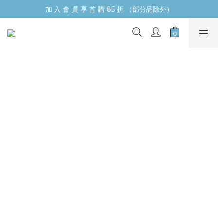
加 入 會 員 享 首 購 85 折 （部分品除外）