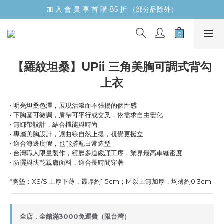
加 入 會 員 享 首 購 85 折 （部分品除外）
【羅紋坦桑】UPii 三角美胸可調式背勾
上衣
‧ 明亮坦桑色澤，展現活潑而不張揚的個性感
‧ 下胸圍可微調，肩帶可平行或交叉，依需求自由變化
‧ 無綁帶設計，結合機能與時尚
‧ 專屬美胸設計，讓曲線自然上提，視覺更挺立
‧ 適合海邊度假，也能搭配日常造型
‧ 台灣職人限量製作，經歷多道嚴謹工序，業界最高車縫密度
‧ 防曬與快乾親膚面料，適合長時間穿著
*胸墊：XS/S 上厚下薄，最厚約1.5cm；M以上無加厚，均薄約0.3cm
全店，全館滿3000免運費（限台灣）