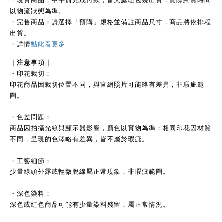
以物流狀態為準。
・完售商品：請選擇「預購」規格並備註商品尺寸，商品將依排程
出貨。
・詳情
點此看更多
｜注
意事項｜
・印花裁切：
印花商品因裁切位置不同，與官網照片可能略有差異，非瑕疵範
圍。
・色差問題：
商品因拍攝光線與顯示器影響，顏色以實物為準；相同印花因材質
不同，呈現的色澤略有差異，皆不屬於瑕疵。
・工藝細節：
少量線頭外露或輕微脫線屬正常現象，非瑕疵範圍。
・深色染料：
深色或紅色商品可能有少量染料殘留，屬正常情況。