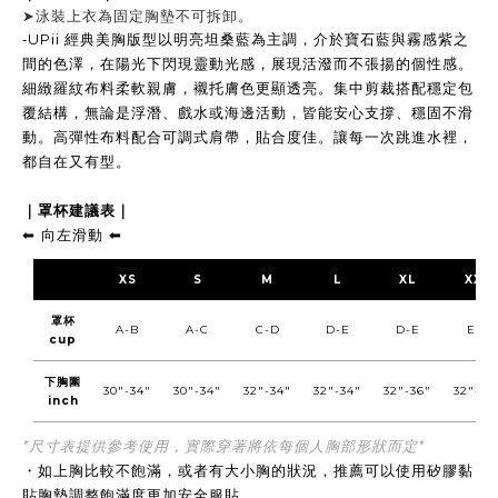
➤
泳裝上衣為固定胸墊不可拆卸。
-
UPii 經典美胸版型以明亮坦桑藍為主調，介於寶石藍與霧感紫之
間的色澤，在陽光下閃現靈動光感，展現活潑而不張揚的個性感。
細緻羅紋布料柔軟親膚，襯托膚色更顯透亮。集中剪裁搭配穩定包
覆結構，無論是浮潛、戲水或海邊活動，皆能安心支撐、穩固不滑
動。高彈性布料配合可調式肩帶，貼合度佳。讓每一次跳進水裡，
都自在又有型。
｜罩杯建議表｜
向左滑動
⬅︎
⬅︎
XS
S
M
L
XL
XXL
罩杯
A-B
A-C
C-D
D-E
D-E
E-F
cup
下胸圍
30"-34"
30"-34"
32"-34"
32"-34"
32"-36"
32"-36
inch
*尺寸表提供參考使用，實際穿著將依每個人胸部形狀而定*
・
如上胸比較不飽滿，或者有大小胸的狀況，推薦可以使用矽膠黏
貼胸墊調整飽滿度更加安全服貼。