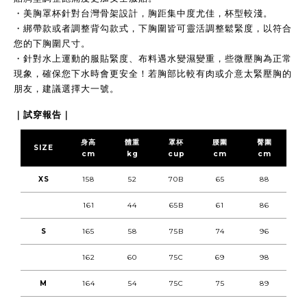
・
美胸罩杯針對台灣骨架設計，胸距集中度尤佳，杯型較淺。
・
綁帶款或者調整背勾款式，下胸圍皆可靈活調整鬆緊度，以符合
您的下胸圍尺寸
。
・
針對水上運動的服貼緊度、
布料遇水變濕變重
，些微壓胸為正常
現象，確保您
下水時會更安全！
若胸部比較有肉或介意太緊壓胸的
朋友，建議選擇大一號。
｜試穿報告｜
身高
體重
罩杯
腰圍
臀圍
SIZE
cm
kg
cup
cm
cm
XS
158
52
70B
65
88
161
44
65B
61
86
S
165
58
75B
74
96
162
60
75C
69
98
M
164
54
75C
75
89