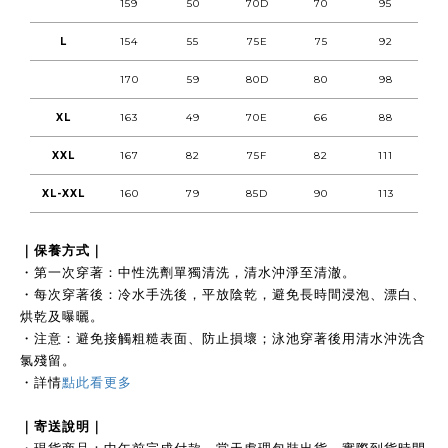
159
50
70D
70
95
L
154
55
75E
75
92
170
59
80D
80
98
XL
163
49
70E
66
88
XXL
167
82
75F
82
111
XL-XXL
160
79
85D
90
113
｜保養方式｜
・第一次穿著：中性洗劑單獨清洗，清水沖淨至清澈。
・每次穿著後：冷水手洗後，平放陰乾，避免長時間浸泡、漂白、
烘乾及曝曬。
・注意：避免接觸粗糙表面、防止損壞；泳池穿著後用清水沖洗含
氯殘留。
・
詳情
點此看更多
｜
寄送說明｜
・現貨商品：中午前完成付款，當天處理包裝出貨，實際到貨時間