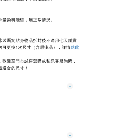
少量染料殘留，屬正常情況。
泳裝屬於貼身物品拆封後不適用七天鑑賞
日內可更換1次尺寸（含瑕疵品），詳情
點此
，歡迎至門市試穿選購或私訊客服詢問，
最適合的尺寸！