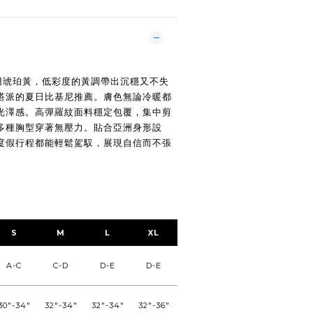
選用琥珀黃，低彩度的黃調帶出沉穩又不失
搭派的夏日比基尼推薦。膚色無論冷暖都
光澤感。高彈羅紋面料穩定包覆，集中剪
多種胸型穿著無壓力。貼合亞洲身形設
度假行程都能輕鬆駕馭，展現自信而不張
S
M
L
XL
XXL
A-C
C-D
D-E
D-E
E-F
30"-34"
32"-34"
32"-34"
32"-36"
32"-36"