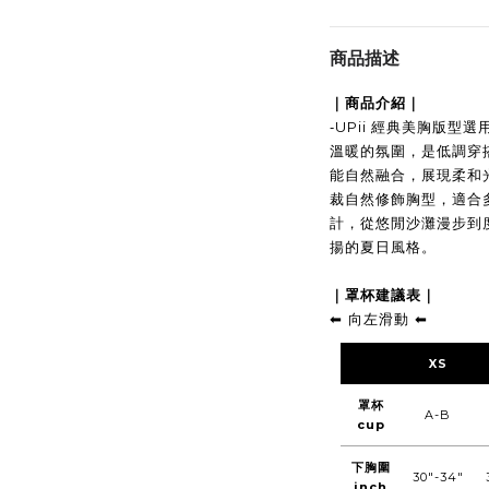
商品描述
｜商品介紹｜
-
UPii 經典美胸版型
溫暖的氛圍，是低調穿
能自然融合，展現柔和
裁自然修飾胸型，適合
計，從悠閒沙灘漫步到
揚的夏日風格。
｜罩杯建議表｜
向左滑動
⬅︎
⬅︎
XS
罩杯
A-B
cup
下胸圍
30"-34"
inch