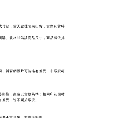
成付款，當天處理包裝出貨，實際到貨時
預購」規格並備註商品尺寸，商品將依排
同，與官網照片可能略有差異，非瑕疵範
器影響，顏色以實物為準；相同印花因材
有差異，皆不屬於瑕疵。
線屬正常現象，非瑕疵範圍。