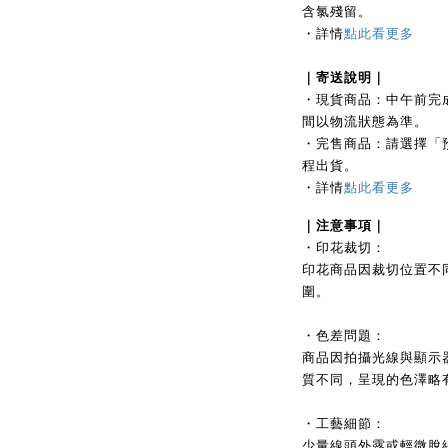
含氯殘留。
・
詳情
點此看更多
｜
寄送說明｜
・現貨商品：中午前完
間以物流狀態為準。
・完售商品：請選擇「
程出貨。
・詳情
點此看更多
｜注
意事項｜
・印花裁切：
印花商品因裁切位置不
圍。
・色差問題：
商品因拍攝光線與顯示
質不同，呈現的色澤略
・工藝細節：
少量線頭外露或輕微脫