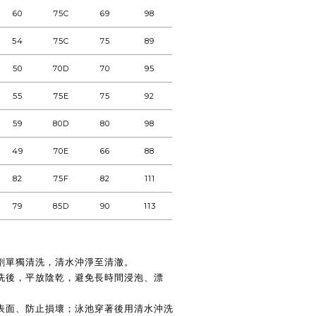
60
75C
69
98
54
75C
75
89
50
70D
70
95
55
75E
75
92
59
80D
80
98
49
70E
66
88
82
75F
82
111
79
85D
90
113
劑單獨清洗，清水沖淨至清澈。
洗後，平放陰乾，避免長時間浸泡、漂
表面、防止損壞；泳池穿著後用清水沖洗