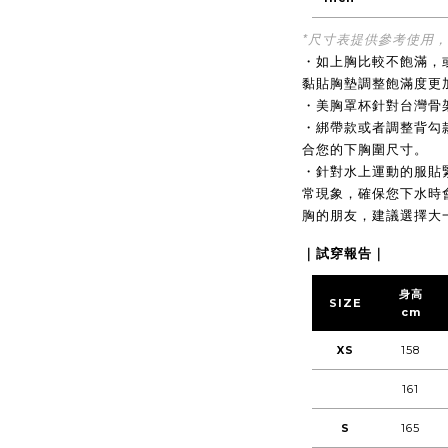
*尺寸表提供參考使用
・
如上胸比較不飽滿，
黏貼胸墊調整飽滿度更
・
美胸罩杯針對台灣骨
・
綁帶款或者調整背勾
合您的下胸圍尺寸
。
・
針對水上運動的服貼
常現象，確保您
下水時
胸的朋友，建議選擇大
｜試穿報告｜
身高
SIZE
cm
XS
158
161
S
165