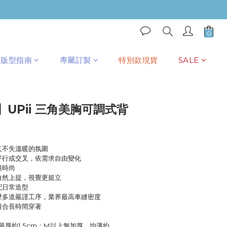
立即購買
版型指南
專屬訂製
特別款現貨
SALE
UPii 三角美胸可調式背
又不失溫暖的氛圍
可平行或交叉，依需求自由變化
與時尚
自然上提，視覺更挺立
配日常造型
經歷多道嚴謹工序，業界最高車縫密度
適合長時間穿著
，最厚約1.5cm；M以上無加厚，均薄約