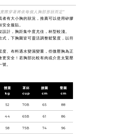
，實際穿著將依每個人胸部形狀而定*
或者有大小胸的狀況，推薦可以使用矽膠
加安全服貼。
架設計，胸距集中度尤佳，杯型較淺。
款式，下胸圍皆可靈活調整鬆緊度，以符
緊度、
布料遇水變濕變重
，些微壓胸為正
會更安全！
若胸部比較有肉或介意太緊壓
一號。
體重
罩杯
腰圍
臀圍
kg
cup
cm
cm
52
70B
65
88
44
65B
61
86
58
75B
74
96