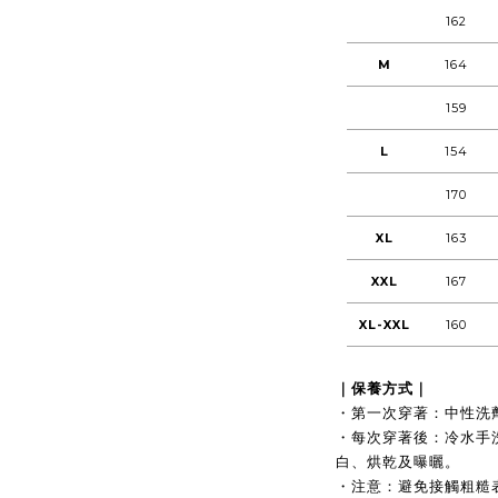
162
M
164
159
L
154
170
XL
163
XXL
167
XL-XXL
160
｜保養方式｜
・第一次穿著：中性洗
・每次穿著後：冷水手
白、烘乾及曝曬。
・注意：避免接觸粗糙