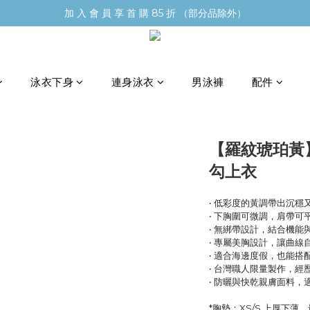
加 入 會 員 享 首 購 85 折 （部分品除外）
泳衣下身
連身泳衣
男泳褲
配件
【羅紋琥珀黃】
勾上衣
‧ 低彩度的黃調帶出沉穩
‧ 下胸圍可微調，肩帶
‧ 無綁帶設計，結合機能
‧ 專屬美胸設計，讓曲線
‧ 適合海邊度假，也能搭
‧ 台灣職人限量製作，
‧ 防曬與快乾親膚面料，
*胸墊：XS/S 上厚下薄