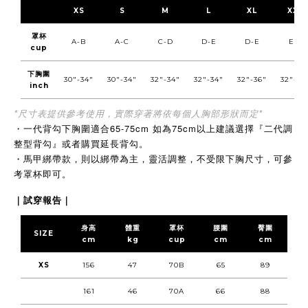
XS
S
M
L
XL
XXL
罩杯
A-B
A-C
C-D
D-E
D-E
E-F
cup
下胸圍
30"-34"
30"-34"
32"-34"
32"-34"
32"-36"
32"-36
inch
*尺寸表提供參考使用，實際穿著將依每個人胸部形狀而定*
・
一代背勾下胸圍適合65-75cm 如為75cm以上建議選擇『二代調
整型背勾』或者購買延長背勾。
・
馬甲綁帶款，則以綁帶為主，靈活調整，不受限下胸尺寸，可參
考罩杯即可。
｜試穿報告｜
身高
體重
罩杯
腰圍
臀圍
SIZE
cm
kg
cup
cm
cm
XS
156
47
70B
65
89
161
46
70A
66
88