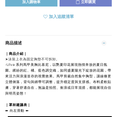
加入購物車
立即購買
加入追蹤清單
商品描述
｜商品介紹｜
➤
泳裝上衣為固定胸墊不可拆卸。
-
Ulva 系列馬甲美胸比基尼，以艷夏印花展現熱情奔放的夏日氛
圍。繽紛的紅、橘、藍色調交織，如同盛夏陽光下綻放的花園，帶
來活力與浪漫並存的視覺效果。馬甲剪裁自然集中胸型，讓線條更
立體俐落，背勾與綁帶可調整，提升穩定度與支撐感。布料柔軟貼
膚，穿著舒適自在，無論是拍照、衝浪或日常混搭，都能展現自信
與明亮姿態！
｜
罩杯建議表｜
向左滑動
⬅︎
⬅︎