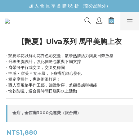
加 入 會 員 享 首 購 85 折 （部分品除外）
【艷夏】Ulva系列 馬甲美胸上衣
‧ 艷夏印花以鮮明花卉色彩交疊，散發熱情活力與夏日奔放感
‧ 升級美胸設計，強化側邊包覆與下胸支撐
‧ 肩帶可平行或交叉，交叉更穩固
‧ 性感 × 甜美 × 女王風，下身搭配隨心變化
‧ 穩定度極佳，專為衝浪打造！
‧ 職人高規格手作工藝，細緻耐穿，兼顧美感與機能
‧ 快乾防曬，適合長時間日曬與水上活動
全店，全館滿3000免運費（限台灣）
NT$1,880