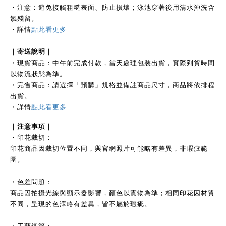
・注意：避免接觸粗糙表面、防止損壞；泳池穿著後用清水沖洗含
氯殘留。
・
詳情
點此看更多
｜
寄送說明｜
・現貨商品：中午前完成付款，當天處理包裝出貨，實際到貨時間
以物流狀態為準。
・完售商品：請選擇「預購」規格並備註商品尺寸，商品將依排程
出貨。
・詳情
點此看更多
｜注
意事項｜
・印花裁切：
印花商品因裁切位置不同，與官網照片可能略有差異，非瑕疵範
圍。
・色差問題：
商品因拍攝光線與顯示器影響，顏色以實物為準；相同印花因材質
不同，呈現的色澤略有差異，皆不屬於瑕疵。
・工藝細節：