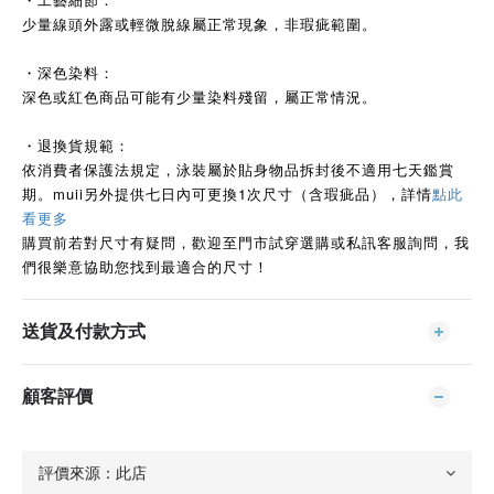
少量線頭外露或輕微脫線屬正常現象，非瑕疵範圍。
・深色染料：
深色或紅色商品可能有少量染料殘留，屬正常情況。
・退換貨規範：
依消費者保護法規定，泳裝屬於貼身物品拆封後不適用七天鑑賞
期。muii另外提供七日內可更換1次尺寸（含瑕疵品），詳情
點此
看更多
購買前若對尺寸有疑問，歡迎至門市試穿選購或私訊客服詢問，我
們很樂意協助您找到最適合的尺寸！
送貨及付款方式
顧客評價