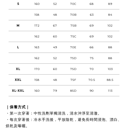
S
160
52
70C
68
89
158
48
70B
63
84
M
172
67
75B
69
102
162
60
75C
69
102
L
163
49
70E
66
88
162
52
75D
75
88
XL
170
60
75D
70
103
XXL
158
48
75F
70.5
88.5
XL-XXL
160
79
85D
90
113
｜保養方式｜
・第一次穿著：中性洗劑單獨清洗，清水沖淨至清澈。
・每次穿著後：冷水手洗後，平放陰乾，避免長時間浸泡、漂白、
烘乾及曝曬。