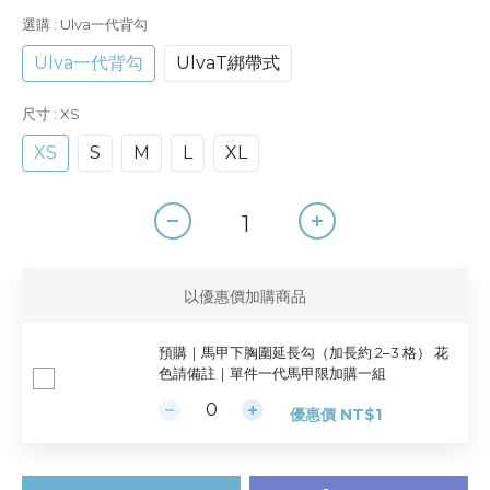
選購
: Ulva一代背勾
Ulva一代背勾
UlvaT綁帶式
尺寸
: XS
XS
S
M
L
XL
以優惠價加購商品
預購｜馬甲下胸圍延長勾（加長約 2–3 格） 花
色請備註｜單件一代馬甲限加購一組
優惠價 NT$1