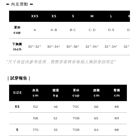
向左滑動
⬅︎
⬅︎
XXS
XS
S
M
L
XL
罩杯
A
A-B
B-C
C-D
D-E
D-E
cup
下胸圍
30"-32"
30"-34"
30"-36"
32"-34"
32"-34"
32"-36
inch
*尺寸表提供參考使用，實際穿著將依每個人胸部形狀而定*
｜試穿報告｜
身高
體重
罩杯
腰圍
臀圍
SIZE
cm
kg
cup
cm
cm
XS
152
46
70C
66
88
158
52
70B
65
89
S
170
55
70B
64
88