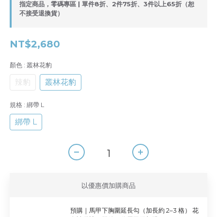
指定商品，零碼專區 | 單件8折、2件75折、3件以上65折（恕
不接受退換貨）
NT$2,680
顏色
: 叢林花豹
辣豹
叢林花豹
規格
: 綁帶 L
綁帶 L
以優惠價加購商品
預購｜馬甲下胸圍延長勾（加長約 2–3 格） 花