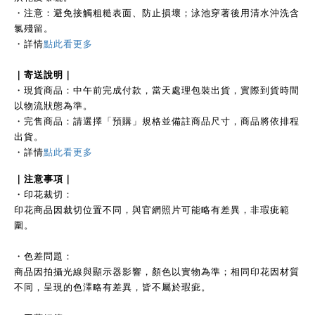
・注意：避免接觸粗糙表面、防止損壞；泳池穿著後用清水沖洗含
氯殘留。
・
詳情
點此看更多
｜
寄送說明｜
・現貨商品：中午前完成付款，當天處理包裝出貨，實際到貨時間
以物流狀態為準。
・完售商品：請選擇「預購」規格並備註商品尺寸，商品將依排程
出貨。
・詳情
點此看更多
｜注
意事項｜
・印花裁切：
印花商品因裁切位置不同，與官網照片可能略有差異，非瑕疵範
圍。
・色差問題：
商品因拍攝光線與顯示器影響，顏色以實物為準；相同印花因材質
不同，呈現的色澤略有差異，皆不屬於瑕疵。