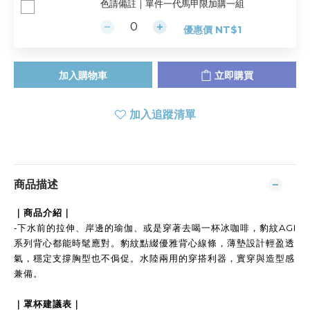
色請備註｜單件一代馬甲限加購一組
優惠價 NT$1
加入購物車
立即購買
加入追蹤清單
商品描述
｜商品介紹｜
-
下水前的拉伸、岸邊的瑜伽、或是穿著去喝一杯冰咖啡，豹紋AGI
系列背心都能時髦應對。豹紋點綴優雅背心線條，薄墊設計輕盈透
氣，穩定支撐胸型也不侷促。水陸兩用的穿搭利器，實穿與造型感
兼備。
｜罩杯建議表｜