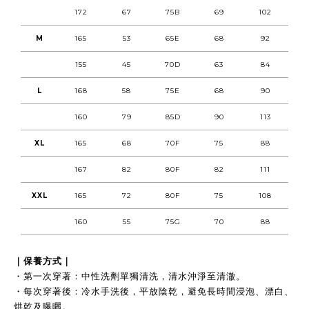
172
67
75B
69
102
M
165
53
65E
68
92
155
45
70D
63
84
L
168
58
75E
68
90
160
79
85D
90
113
XL
165
68
70F
75
88
167
82
80F
82
111
XXL
165
72
80F
75
108
160
55
75G
70
88
｜保養方式｜
・第一次穿著：中性洗劑單獨清洗，清水沖淨至清澈。
・每次穿著後：冷水手洗後，平放陰乾，避免長時間浸泡、漂白、
烘乾及曝曬。