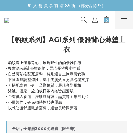
加 入 會 員 享 首 購 85 折 （部分品除外）
【豹紋系列】AGI系列 優雅背心薄墊上
衣​
‧ 豹紋遇上優雅背心，展現野性的的優雅性感
‧ 復古深V設計修飾線條，展現優雅與小性感
‧ 自然薄墊搭配寬肩帶，特別適合上胸單薄女孩
‧ 下胸圍具調整彈性，集中美胸效果更具包覆支撐
‧ 可搭配高腰下身，凸顯氣質，展現多變風格
‧ 泳池、溫泉、旅拍或日常內搭皆能駕馭
‧ 台灣職人多道工序細緻縫製，品質穩固細節到位
‧ 小量製作，確保獨特性與專屬感
‧ 快乾防曬舒適親膚面料，適合長時間穿著
全店，全館滿3000免運費（限台灣）