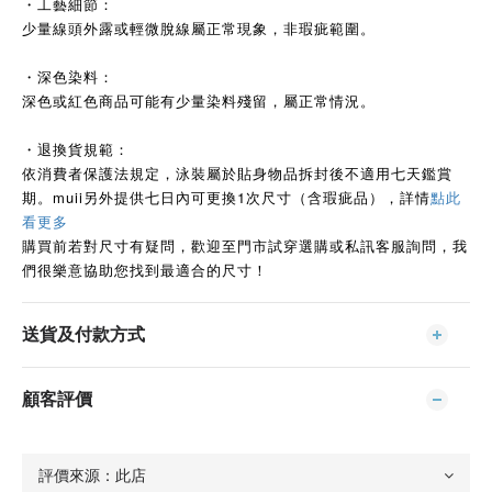
・工藝細節：
少量線頭外露或輕微脫線屬正常現象，非瑕疵範圍。
・深色染料：
深色或紅色商品可能有少量染料殘留，屬正常情況。
・退換貨規範：
依消費者保護法規定，泳裝屬於貼身物品拆封後不適用七天鑑賞
期。muii另外提供七日內可更換1次尺寸（含瑕疵品），詳情
點此
看更多
購買前若對尺寸有疑問，歡迎至門市試穿選購或私訊客服詢問，我
們很樂意協助您找到最適合的尺寸！
送貨及付款方式
顧客評價