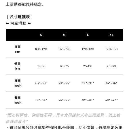
上活動都能維持穩定。
｜尺寸建議表｜
⬅︎ 向左滑動 ⬅︎
S
M
L
XL
身高
160-170
165-170
170-180
170-180
cm
體重
55-65
65-75
75-80
75-80
kg
腰圍
28"-30"
30"-36"
32"-38"
34"-36"
inch
臀圍
32"-34"
36"-38"
38"-40"
40"-42"
inch
*因布料彈性、伸縮性不同，尺寸會根據款式有些微差異，以上數
值僅供參考*
・褲頭抽繩設計及鬆緊帶彈性貼合腰圍，尺寸偏緊，包覆穩定效果