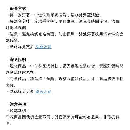
｜保養方式｜
・第一次穿著：中性洗劑單獨清洗，清水沖淨至清澈。
・每次穿著後：冷水手洗後，平放陰乾，避免長時間浸泡、漂白、
烘乾及曝曬。
・注意：避免接觸粗糙表面、防止損壞；泳池穿著後用清水沖洗含
氯殘留。
・點此詳見更多
洗滌說明
｜寄送說明｜
・現貨商品：中午前完成付款，當天處理包裝出貨，實際到貨時間
以物流狀態為準。
・完售商品：請選擇「預購」規格並備註商品尺寸，商品將依排程
出貨。
・點此詳見更多
運送方式
｜注意事項｜
・印花裁切：
印花商品因裁切位置不同，與官網照片可能略有差異，非瑕疵範
圍。