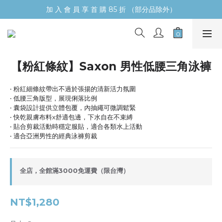
加 入 會 員 享 首 購 85 折 （部分品除外）
【粉紅條紋】Saxon 男性低腰三角泳褲
‧ 粉紅細條紋帶出不過於張揚的清新活力氛圍
‧ 低腰三角版型，展現俐落比例
‧ 囊袋設計提供立體包覆，內抽繩可微調鬆緊
‧ 快乾親膚布料x舒適包邊，下水自在不束縛
‧ 貼合剪裁活動時穩定服貼，適合各類水上活動
‧ 適合亞洲男性的經典泳褲剪裁
全店，全館滿3000免運費（限台灣）
NT$1,280