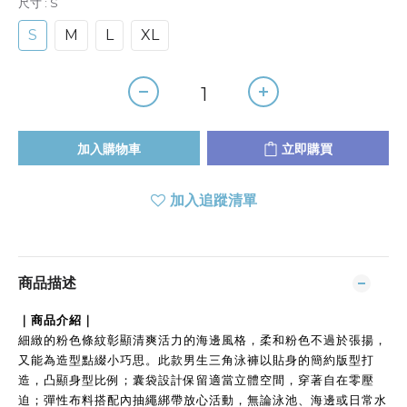
尺寸
: S
S
M
L
XL
加入購物車
立即購買
加入追蹤清單
商品描述
｜商品介紹｜
細緻的粉色條紋彰顯清爽活力的海邊風格，柔和粉色不過於張揚，
又能為造型點綴小巧思。此款男生三角泳褲以貼身的簡約版型打
造，凸顯身型比例；囊袋設計保留適當立體空間，穿著自在零壓
迫；彈性布料搭配內抽繩綁帶放心活動，無論泳池、海邊或日常水