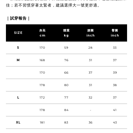
佳；若不習慣穿著太緊者，建議選擇大一號更舒適。
｜試穿報告｜
身高
體重
腰圍
臀圍
SIZE
cm
kg
inch
inch
S
170
59
28
33
M
168
76
31
37
170
66
37
39
178
80
31
38
L
172
77
32
37
178
84
-
41
XL
181
83
36
43