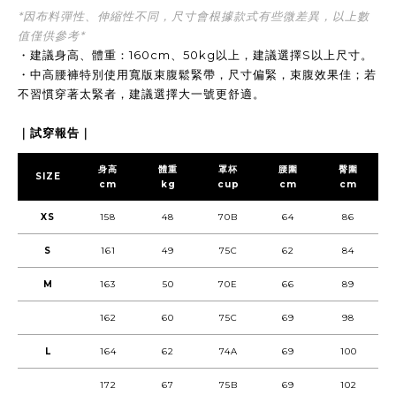
*因布料彈性、伸縮性不同，尺寸會根據款式有些微差異，以上數
值僅供參考*
・建議身高、體重：160cm、50kg以上，建議選擇S以上尺寸。
・中高腰褲特別使用寬版束腹鬆緊帶，尺寸偏緊，束腹效果佳；若
不習慣穿著太緊者，建議選擇大一號更舒適。
｜試穿報告｜
身高
體重
罩杯
腰圍
臀圍
SIZE
cm
kg
cup
cm
cm
XS
158
48
70B
64
86
S
161
49
75C
62
84
M
163
50
70E
66
89
162
60
75C
69
98
L
164
62
74A
69
100
172
67
75B
69
102