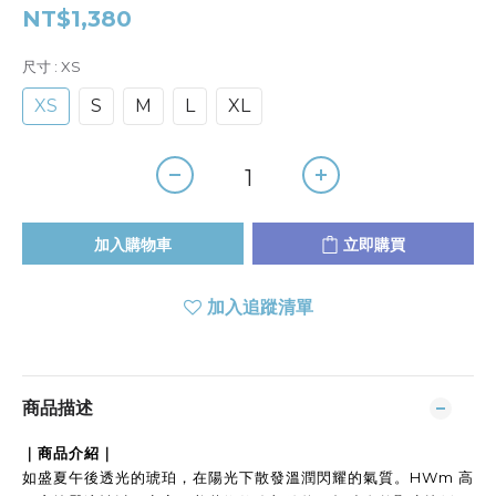
NT$1,380
尺寸
: XS
XS
S
M
L
XL
加入購物車
立即購買
加入追蹤清單
商品描述
｜商品介紹｜
如盛夏午後透光的琥珀，在陽光下散發溫潤閃耀的氣質。HWm 高