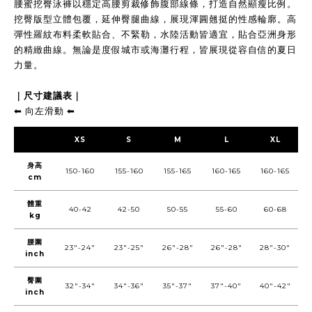
腰蜜挖臀泳褲以穩定高腰剪裁修飾腹部線條，打造自然顯瘦比例。
挖臀版型立體包覆，延伸臀腿曲線，展現渾圓翹挺的性感輪廓。高
彈性羅紋布料柔軟貼合、不緊勒，水陸活動皆適宜，貼合亞洲身形
的精緻曲線。無論是度假城市或海灘行程，皆展現從容自信的夏日
力量。
｜尺寸建議表｜
⬅︎ 向左滑動 ⬅︎
XS
S
M
L
XL
身高
150-160
155-160
155-165
160-165
160-165
cm
體重
40-42
42-50
50-55
55-60
60-68
kg
腰圍
23"-24"
23"-25"
26"-28"
26"-28"
28"-30"
inch
臀圍
32"-34"
34"-36"
35"-37"
37"-40"
40"-42"
inch