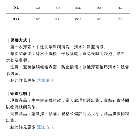
XL
160
79
85D
90
113
XXL
167
82
80F
82
111
｜保養方式｜
・第一次穿著：中性洗劑單獨清洗，清水沖淨至清澈。
・每次穿著後：冷水手洗後，平放陰乾，避免長時間浸泡、漂白、
烘乾及曝曬。
・注意：避免接觸粗糙表面、防止損壞；泳池穿著後用清水沖洗含
氯殘留。
・點此詳見更多
洗滌說明
｜寄送說明｜
・現貨商品：中午前完成付款，當天處理包裝出貨，實際到貨時間
以物流狀態為準。
・完售商品：請選擇「預購」規格並備註商品尺寸，商品將依排程
出貨。
・點此詳見更多
運送方式