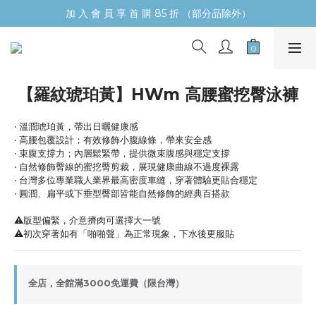
加 入 會 員 享 首 購 85 折 （部分品除外）
【羅紋琥珀黃】HWm 高腰蜜挖臀泳褲
‧ 溫潤琥珀黃，帶出日曬健康感
‧ 高腰包覆設計；有效修飾小腹線條，帶來安全感
‧ 束腹支撐力；內層鬆緊帶，提供微束腹感與穩定支撐
‧ 自然修飾臀線的蜜挖臀剪裁，展現健康曲線不過度裸露
‧ 台灣多位專業職人業界最高密度車縫，穿著體驗更貼合穩定
‧ 圓潤、扁平或下垂型臀部皆能自然修飾的經典百搭款
⚠️版型偏緊，介意擠肉可選擇大一號
⚠️初次穿著如有「啪啪聲」為正常現象，下水後更服貼
全店，全館滿3000免運費（限台灣）