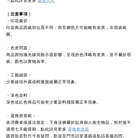
・點此詳見更多
運送方式
｜注意事項｜
・印花裁切：
印花商品因裁切位置不同，與官網照片可能略有差異，非瑕疵範
圍。
・色差問題：
商品因拍攝光線與顯示器影響，呈現的色澤略有差異，皆不屬於瑕
疵。顏色以實物為準。
・工藝細節：
少量線頭外露或輕微脫線屬正常現象。
・深色染料：
深色或紅色商品可能有少量染料殘留屬正常現象。
・退換貨規範：
依消費者保護法規定，下身泳褲屬於貼身個人衛生物品，拆封後不
適用七天鑑賞期，點此詳見更多
退換貨政策
購買前若對尺寸有疑問，歡迎至門市試穿選購或私訊客服詢問。