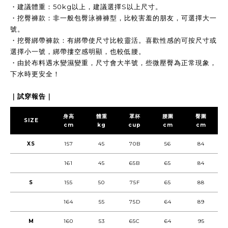
・建議體重：50kg以上，建議選擇S以上尺寸。
・挖臀褲款：非一般包臀泳褲褲型，比較害羞的朋友，可選擇大一
號。
・挖臀綁帶褲款：有綁帶使尺寸比較靈活。喜歡性感的可按尺寸或
選擇小一號，綁帶摟空感明顯，也較低腰。
・由於布料遇水變濕變重，尺寸會大半號，些微壓臀為正常現象，
下水時更安全！
｜試穿報告｜
身高
體重
罩杯
腰圍
臀圍
SIZE
cm
kg
cup
cm
cm
XS
157
45
70B
56
84
161
45
65B
65
84
S
155
50
75F
65
88
164
55
75D
64
89
M
160
53
65C
64
95