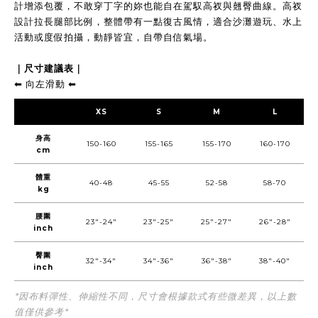
計增添包覆，不敢穿丁字的妳也能自在駕馭高衩與翹臀曲線。高衩
設計拉長腿部比例，整體帶有一點復古風情，適合沙灘遊玩、水上
活動或度假拍攝，動靜皆宜，自帶自信氣場。
｜尺寸建議表｜
⬅︎ 向左滑動 ⬅︎
XS
S
M
L
身高
150-160
155-165
155-170
160-170
cm
體重
40-48
45-55
52-58
58-70
kg
腰圍
23"-24"
23"-25"
25"-27"
26"-28"
inch
臀圍
32"-34"
34"-36"
36"-38"
38"-40"
inch
*因布料彈性、伸縮性不同，尺寸會根據款式有些微差異，以上數
值僅供參考*