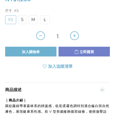
尺寸
: XS
XS
S
M
Ｌ
加入購物車
立即購買
加入追蹤清單
商品描述
｜商品介紹｜
羅紋藤綠帶著森林系的靜謐感，低彩柔霧色調特別適合偏白與自然
膚色，展現健康系性感。前 V 型剪裁修飾腹部線條，後側拋臀設