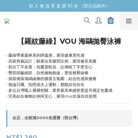
加 入 會 員 享 首 購 85 折 （部分品除外）
【羅紋藤綠】VOU 海鷗拋臀泳褲
‧ 藤綠帶著森林系的靜謐感，展現健康系性感
‧ 高衩剪裁設計；顯著拉長腿部比例，展現修長美腿
‧ 初次丁字友善；包覆度較高，比傳統丁字更安心
‧ 臀部抓皺細節，自然修飾曲線，塑造翹臀線條
‧ 保留俐落海鷗線條的微復古氛圍，結合性感與優雅
‧ 無論日曬、拍照或水上運動，都能自信自在
‧ 多位台灣職人層層把關，業界最高車縫密度提升穩定包覆感
‧ 完美結合修飾比例與安心，展現muii女孩自信姿態
全店，全館滿3000免運費（限台灣）
NT$1,280