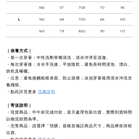
166
57
75B
70
95
L
165
68
75D
66
100
160
79
85D
90
113
｜保養方式｜
・第一次穿著：中性洗劑單獨清洗，清水沖淨至清澈。
・每次穿著後：冷水手洗後，平放陰乾，避免長時間浸泡、漂白、
烘乾及曝曬。
・注意：避免接觸粗糙表面、防止損壞；泳池穿著後用清水沖洗含
氯殘留。
・點此詳見更多
洗滌說明
｜寄送說明｜
・現貨商品：中午前完成付款，當天處理包裝出貨，實際到貨時間
以物流狀態為準。
・完售商品：請選擇「預購」規格並備註商品尺寸，商品將依排程
出貨。