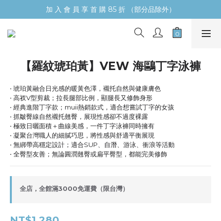
加 入 會 員 享 首 購 85 折 （部分品除外）
【羅紋琥珀黃】VEW 海鷗丁字泳褲
‧ 琥珀黃融合日光感的暖黃色澤，襯托自然與健康膚色
‧ 高衩V型剪裁；拉長腿部比例，顯腿長又修飾身形
‧ 經典進階丁字款；muii熱銷款式，適合想嘗試丁字的女孩
‧ 抓皺臀線自然襯托翹臀，展現性感卻不過度裸露
‧ 極致日曬面積＋曲線美感，一件丁字泳褲同時擁有
‧ 凝聚台灣職人的細膩巧思，將性感與舒適平衡展現
‧ 無綁帶高穩定設計；適合SUP、自潛、游泳、衝浪等活動
‧ 全臀型友善；無論圓潤翹臀或扁平臀型，都能完美修飾
全店，全館滿3000免運費（限台灣）
NT$1,280