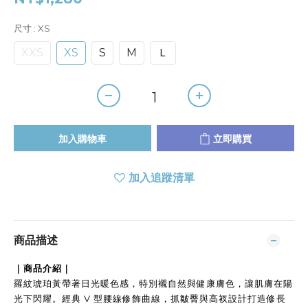
尺寸
: XS
XXS
XS
S
M
Ｌ
加入購物車
立即購買
加入追蹤清單
商品描述
｜商品介紹｜
羅紋琥珀黃帶著日光暖色感，特別襯自然與健康膚色，讓肌膚在陽
光下閃耀。經典 V 型腰線修飾曲線，抓皺臀與高衩設計打造修長