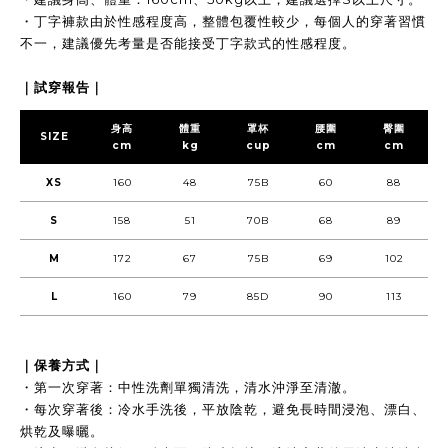
・丁字褲款由於性感程度高，整體包覆性較少，每個人的穿著習慣
不一，建議優先考量是否能接受丁字款式的性感程度。
｜試穿報告｜
身高
體重
罩杯
腰圍
臀圍
SIZE
cm
kg
cup
cm
cm
XS
160
48
75B
60
88
S
158
51
70B
68
89
M
172
67
75B
69
102
L
160
79
85D
90
113
｜保養方式｜
・第一次穿著：中性洗劑單獨清洗，清水沖淨至清澈。
・每次穿著後：冷水手洗後，平放陰乾，避免長時間浸泡、漂白、
烘乾及曝曬。