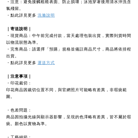
・注意：避免接觸粗糙表面、防止損壞；泳池穿著後用清水沖洗含
氯殘留。
・點此詳見更多
洗滌說明
｜寄送說明｜
・現貨商品：中午前完成付款，當天處理包裝出貨，實際到貨時間
以物流狀態為準。
・完售商品：請選擇「預購」規格並備註商品尺寸，商品將依排程
出貨。
・點此詳見更多
運送方式
｜注意事項｜
・印花裁切：
印花商品因裁切位置不同，與官網照片可能略有差異，非瑕疵範
圍。
・色差問題：
商品因拍攝光線與顯示器影響，呈現的色澤略有差異，皆不屬於瑕
疵。顏色以實物為準。
・工藝細節：