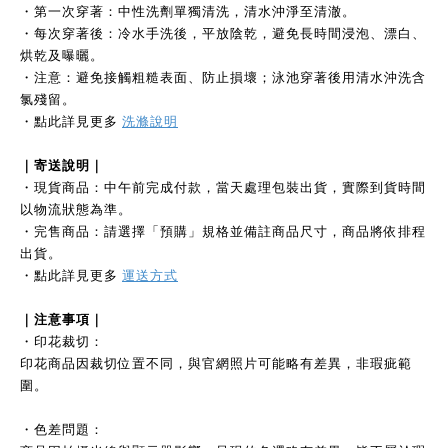
・第一次穿著：中性洗劑單獨清洗，清水沖淨至清澈。
・每次穿著後：冷水手洗後，平放陰乾，避免長時間浸泡、漂白、
烘乾及曝曬。
・注意：避免接觸粗糙表面、防止損壞；泳池穿著後用清水沖洗含
氯殘留。
・點此詳見更多
洗滌說明
｜寄送說明｜
・現貨商品：中午前完成付款，當天處理包裝出貨，實際到貨時間
以物流狀態為準。
・完售商品：請選擇「預購」規格並備註商品尺寸，商品將依排程
出貨。
・點此詳見更多
運送方式
｜注意事項｜
・印花裁切：
印花商品因裁切位置不同，與官網照片可能略有差異，非瑕疵範
圍。
・色差問題：