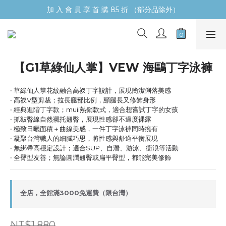
加 入 會 員 享 首 購 85 折 （部分品除外）
【G1草綠仙人掌】VEW 海鷗丁字泳褲
‧ 草綠仙人掌花紋融合高衩丁字設計，展現簡潔俐落美感
‧ 高衩V型剪裁；拉長腿部比例，顯腿長又修飾身形
‧ 經典進階丁字款；muii熱銷款式，適合想嘗試丁字的女孩
‧ 抓皺臀線自然襯托翹臀，展現性感卻不過度裸露
‧ 極致日曬面積＋曲線美感，一件丁字泳褲同時擁有
‧ 凝聚台灣職人的細膩巧思，將性感與舒適平衡展現
‧ 無綁帶高穩定設計；適合SUP、自潛、游泳、衝浪等活動
‧ 全臀型友善；無論圓潤翹臀或扁平臀型，都能完美修飾
全店，全館滿3000免運費（限台灣）
NT$1,880