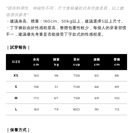
*因布料彈性、伸縮性不同，尺寸會根據款式有些微差異，以上數
值僅供參考*
・建議身高、體重：160cm、50kg以上，建議選擇S以上尺寸。
・丁字褲款由於性感程度高，整體包覆性較少，每個人的穿著習慣
不一，建議優先考量是否能接受丁字款式的性感程度。
｜試穿報告｜
身高
體重
罩杯
腰圍
臀圍
SIZE
cm
kg
cup
cm
cm
XS
160
48
75B
60
88
S
158
51
70B
68
89
M
172
67
75B
69
102
L
160
79
85D
90
113
｜保養方式｜