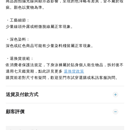
商品因拍攝光線與顯示器影響，呈現的色澤略有差異，皆不屬於瑕
疵。顏色以實物為準。
・工藝細節：
少量線頭外露或輕微脫線屬正常現象。
・深色染料：
深色或紅色商品可能有少量染料殘留屬正常現象。
・退換貨規範：
依消費者保護法規定，下身泳褲屬於貼身個人衛生物品，拆封後不
適用七天鑑賞期，點此詳見更多
退換貨政策
購買前若對尺寸有疑問，歡迎至門市試穿選購或私訊客服詢問。
送貨及付款方式
顧客評價