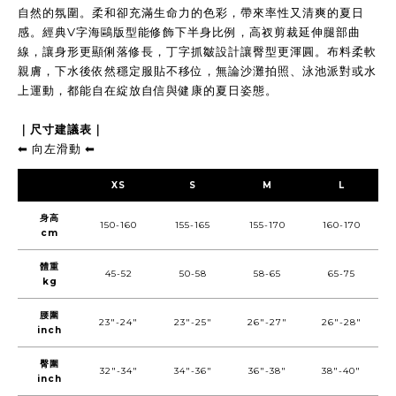
自然的氛圍。柔和卻充滿生命力的色彩，帶來率性又清爽的夏日
感。經典V字海鷗版型能修飾下半身比例，高衩剪裁延伸腿部曲
線，讓身形更顯俐落修長，丁字抓皺設計讓臀型更渾圓。布料柔軟
親膚，下水後依然穩定服貼不移位，無論沙灘拍照、泳池派對或水
上運動，都能自在綻放自信與健康的夏日姿態。
｜尺寸建議表｜
⬅︎ 向左滑動 ⬅︎
XS
S
M
L
身高
150-160
155-165
155-170
160-170
cm
體重
45-52
50-58
58-65
65-75
kg
腰圍
23"-24"
23"-25"
26"-27"
26"-28"
inch
臀圍
32"-34"
34"-36"
36"-38"
38"-40"
inch