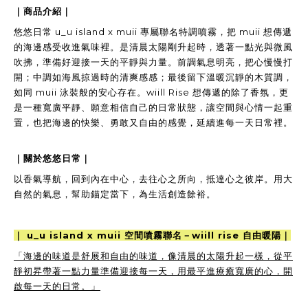
｜商品介紹｜
悠悠日常 u_u island x muii 專屬聯名特調噴霧，把 muii 想傳遞
的海邊感受收進氣味裡。是清晨太陽剛升起時，透著一點光與微風
吹拂，準備好迎接一天的平靜與力量。前調氣息明亮，把心慢慢打
開；中調如海風掠過時的清爽感感；最後留下溫暖沉靜的木質調，
如同 muii 泳裝般的安心存在。wiill Rise 想傳遞的除了香氛，更
是一種寬廣平靜、願意相信自己的日常狀態，讓空間與心情一起重
置，也把海邊的快樂、勇敢又自由的感覺，延續進每一天日常裡。
｜關於悠悠日常｜
以香氣導航，回到內在中心，去往心之所向，抵達心之彼岸。用大
自然的氣息，幫助錨定當下，為生活創造餘裕。
｜ u_u island x muii 空間噴霧聯名－
wiill rise 自由暖陽
｜
「海邊的味道是舒展和自由的味道，像清晨的太陽升起一樣，從平
靜初昇帶著一點力量準備迎接每一天，用最平進療癒寬廣的心，開
啟每一天的日常。」