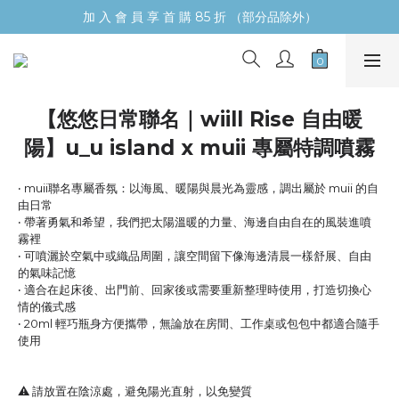
加 入 會 員 享 首 購 85 折 （部分品除外）
【悠悠日常聯名｜wiill Rise 自由暖
陽】u_u island x muii 專屬特調噴霧
‧ muii聯名專屬香氛：以海風、暖陽與晨光為靈感，調出屬於 muii 的自
由日常
‧ 帶著勇氣和希望，我們把太陽溫暖的力量、海邊自由自在的風裝進噴
霧裡
‧ 可噴灑於空氣中或織品周圍，讓空間留下像海邊清晨一樣舒展、自由
的氣味記憶
‧ 適合在起床後、出門前、回家後或需要重新整理時使用，打造切換心
情的儀式感
‧ 20ml 輕巧瓶身方便攜帶，無論放在房間、工作桌或包包中都適合隨手
使用
⚠️ 請放置在陰涼處，避免陽光直射，以免變質