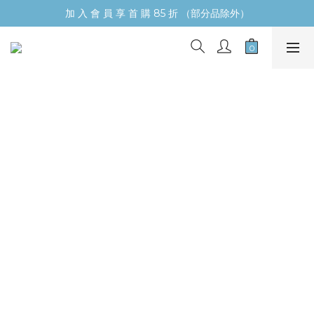
加 入 會 員 享 首 購 85 折 （部分品除外）