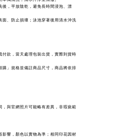
洗後，平放陰乾，避免長時間浸泡、漂
表面、防止損壞；泳池穿著後用清水沖洗
成付款，當天處理包裝出貨，實際到貨時
預購」規格並備註商品尺寸，商品將依排
同，與官網照片可能略有差異，非瑕疵範
器影響，顏色以實物為準；相同印花因材