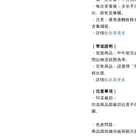
・每次穿著後：冷水手
白、烘乾及曝曬。
・注意：避免接觸粗糙
含氯殘留。
・
詳情
點此看更多
｜
寄送說明｜
・現貨商品：中午前完
間以物流狀態為準。
・完售商品：請選擇「
程出貨。
・詳情
點此看更多
｜注
意事項｜
・印花裁切：
印花商品因裁切位置不
圍。
・色差問題：
商品因拍攝光線與顯示