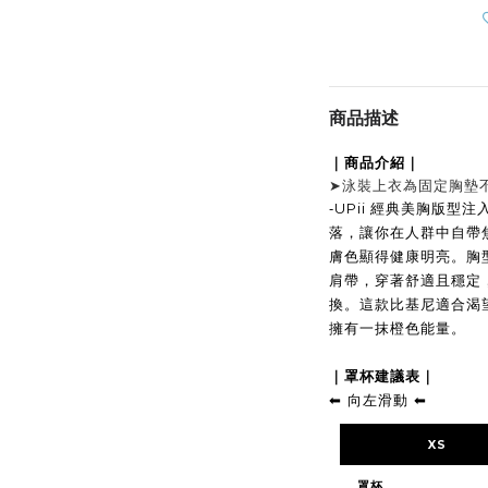
商品描述
｜商品介紹｜
➤
泳裝上衣為固定胸墊
-
UPii 經典美胸版型
落，讓你在人群中自帶
膚色顯得健康明亮。胸
肩帶，穿著舒適且穩定
換。這款比基尼適合渴
擁有一抹橙色能量。
｜罩杯建議表｜
向左滑動
⬅︎
⬅︎
XS
罩杯