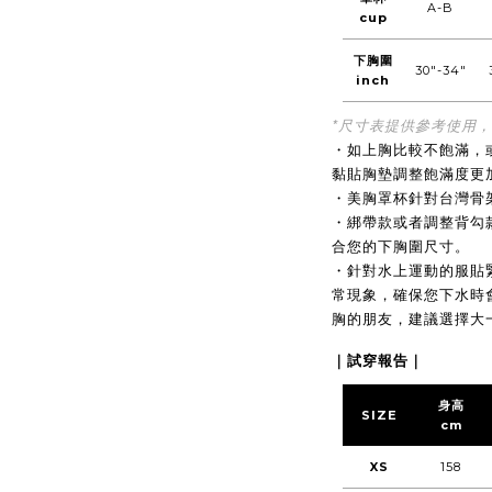
A-B
cup
下胸圍
30"-34"
inch
*尺寸表提供參考使用
・
如上胸比較不飽滿，
黏貼胸墊調整飽滿度更
・
美胸罩杯針對台灣骨
・
綁帶款或者調整背勾
合您的下胸圍尺寸
。
・
針對水上運動的服貼
常現象，確保您
下水時
胸的朋友，建議選擇大
｜試穿報告｜
身高
SIZE
cm
XS
158