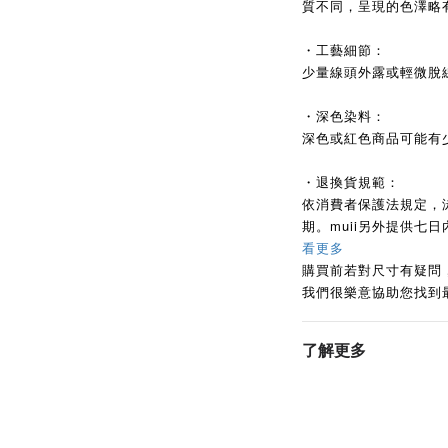
質不同，呈現的色澤略
・工藝細節：
少量線頭外露或輕微脫
・深色染料：
深色或紅色商品可能有
・退換貨規範：
依消費者保護法規定，
期。muii另外提供七
看更多
購買前若對尺寸有疑問
我們很樂意協助您找到
了解更多