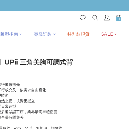
立即購買
版型指南
專屬訂製
特別款現貨
SALE
UPii 三角美胸可調式背
顯得健康明亮
可平行或交叉，依需求自由變化
與時尚
自然上提，視覺更挺立
配日常造型
經歷多道嚴謹工序，業界最高車縫密度
適合長時間穿著
，最厚約1.5cm；M以上無加厚，均薄約