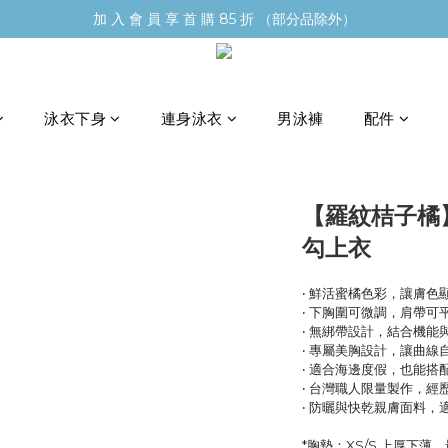
加 入 會 員 享 首 購 85 折 （部分品除外）
泳衣下身
連身泳衣
男泳褲
配件
【羅紋桔子橘】
勾上衣
‧ 鮮活蜜橘色彩，讓膚色
‧ 下胸圍可微調，肩帶
‧ 無綁帶設計，結合機能
‧ 專屬美胸設計，讓曲線
‧ 適合海邊度假，也能搭
‧ 台灣職人限量製作，
‧ 防曬與快乾親膚面料，
*胸墊：XS/S 上厚下薄