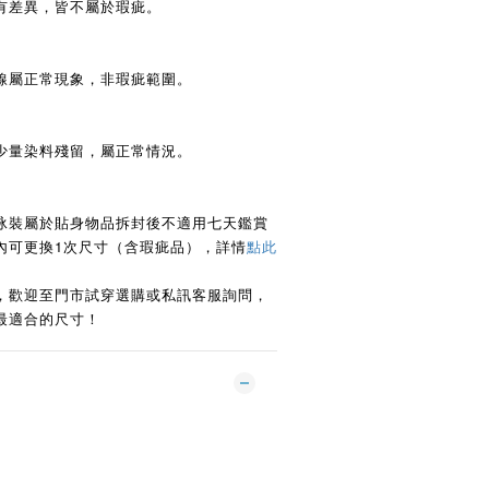
有差異，皆不屬於瑕疵。
線屬正常現象，非瑕疵範圍。
少量染料殘留，屬正常情況。
泳裝屬於貼身物品拆封後不適用七天鑑賞
日內可更換1次尺寸（含瑕疵品），詳情
點此
，歡迎至門市試穿選購或私訊客服詢問，
最適合的尺寸！