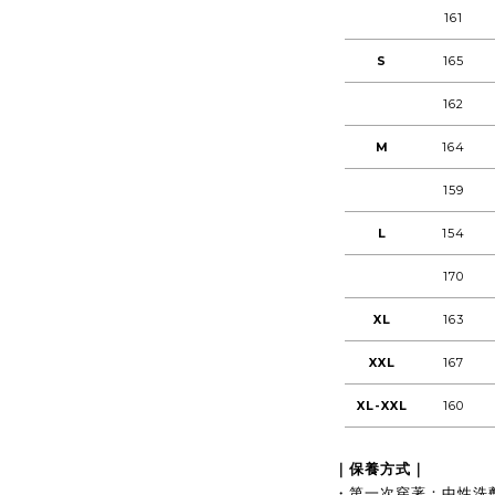
161
S
165
162
M
164
159
L
154
170
XL
163
XXL
167
XL-XXL
160
｜保養方式｜
・第一次穿著：中性洗