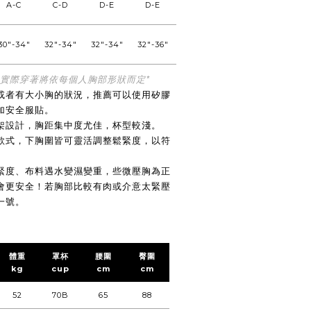
A-C
C-D
D-E
D-E
E-F
30"-34"
32"-34"
32"-34"
32"-36"
32"-36"
，實際穿著將依每個人胸部形狀而定*
或者有大小胸的狀況，推薦可以使用矽膠
加安全服貼。
架設計，胸距集中度尤佳，杯型較淺。
款式，下胸圍皆可靈活調整鬆緊度，以符
緊度、
布料遇水變濕變重
，些微壓胸為正
會更安全！
若胸部比較有肉或介意太緊壓
一號。
體重
罩杯
腰圍
臀圍
kg
cup
cm
cm
52
70B
65
88