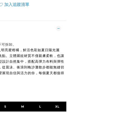
加入追蹤清單
不可拆卸。
注入明亮蜜柑橘，鮮活色彩如夏日陽光灑
焦點。立體羅紋材質不僅親膚柔軟，也讓
型設計自然集中，搭配高彈力布料與彈性
，從晨泳、衝浪到晚沙灘散步都能無縫切
望展現自信與活力的你，每個夏天都值得
S
M
L
XL
XXL