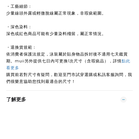
・工藝細節：
少量線頭外露或輕微脫線屬正常現象，非瑕疵範圍。
・深色染料：
深色或紅色商品可能有少量染料殘留，屬正常情況。
・退換貨規範：
依消費者保護法規定，泳裝屬於貼身物品拆封後不適用七天鑑賞
期。muii另外提供七日內可更換1次尺寸（含瑕疵品），詳情
點此
看更多
購買前若對尺寸有疑問，歡迎至門市試穿選購或私訊客服詢問，我
們很樂意協助您找到最適合的尺寸！
了解更多