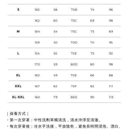
S
165
58
75B
74
96
162
60
75C
69
98
M
164
54
75C
75
89
159
50
70D
70
95
L
154
55
75E
75
92
170
59
80D
80
98
XL
163
49
70E
66
88
XXL
167
82
75F
82
111
XL-XXL
160
79
85D
90
113
｜保養方式｜
・第一次穿著：中性洗劑單獨清洗，清水沖淨至清澈。
・每次穿著後：冷水手洗後，平放陰乾，避免長時間浸泡、漂白、