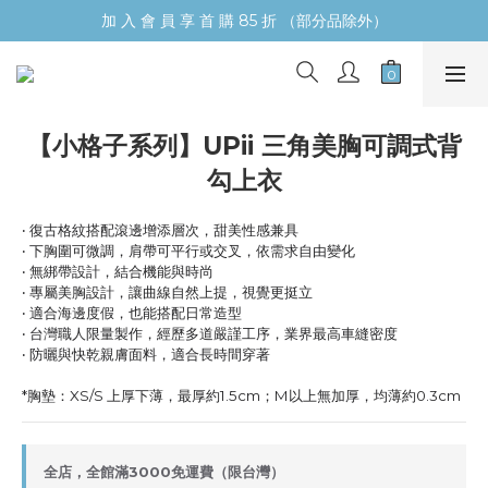
加 入 會 員 享 首 購 85 折 （部分品除外）
【小格子系列】UPii 三角美胸可調式背
勾上衣
‧ 復古格紋搭配滾邊增添層次，甜美性感兼具
‧ 下胸圍可微調，肩帶可平行或交叉，依需求自由變化
‧ 無綁帶設計，結合機能與時尚
‧ 專屬美胸設計，讓曲線自然上提，視覺更挺立
‧ 適合海邊度假，也能搭配日常造型
‧ 台灣職人限量製作，經歷多道嚴謹工序，業界最高車縫密度
‧ 防曬與快乾親膚面料，適合長時間穿著
*胸墊：XS/S 上厚下薄，最厚約1.5cm；M以上無加厚，均薄約0.3cm
全店，全館滿3000免運費（限台灣）