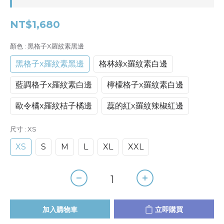
NT$1,680
顏色
: 黑格子x羅紋素黑邊
黑格子x羅紋素黑邊
格林綠x羅紋素白邊
藍調格子x羅紋素白邊
檸檬格子x羅紋素白邊
歐令橘x羅紋桔子橘邊
蕊的紅x羅紋辣椒紅邊
尺寸
: XS
XS
S
M
L
XL
XXL
加入購物車
立即購買