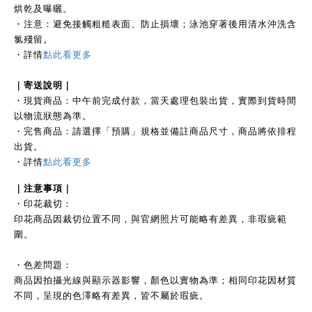
烘乾及曝曬。
・注意：避免接觸粗糙表面、防止損壞；泳池穿著後用清水沖洗含
氯殘留。
・
詳情
點此看更多
｜
寄送說明｜
・現貨商品：中午前完成付款，當天處理包裝出貨，實際到貨時間
以物流狀態為準。
・完售商品：請選擇「預購」規格並備註商品尺寸，商品將依排程
出貨。
・詳情
點此看更多
｜注
意事項｜
・印花裁切：
印花商品因裁切位置不同，與官網照片可能略有差異，非瑕疵範
圍。
・色差問題：
商品因拍攝光線與顯示器影響，顏色以實物為準；相同印花因材質
不同，呈現的色澤略有差異，皆不屬於瑕疵。