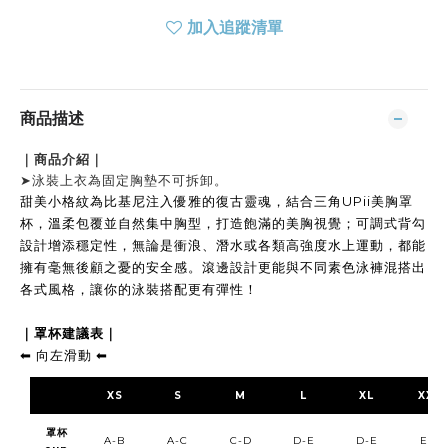
加入追蹤清單
商品描述
｜商品介紹｜
➤
泳裝上衣為固定胸墊不可拆卸。
甜美小格紋為比基尼注入優雅的復古靈魂
，結合三角UPii美胸罩
杯，
溫柔包覆並自然集中胸型，打造飽滿的美胸視覺；可調式背勾
設計增添穩定性，無論是衝浪、潛水或各類高強度水上運動，都能
擁有毫無後顧之憂的安全感。滾邊設計更能與不同素色泳褲混搭出
各式風格，讓你的泳裝搭配更有彈性！
｜罩杯建議表｜
⬅︎
向左滑動
⬅︎
XS
S
M
L
XL
XXL
罩杯
A-B
A-C
C-D
D-E
D-E
E-F