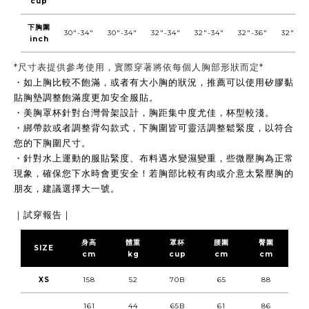
cup
下胸圍
30"-34"
30"-34"
32"-34"
32"-34"
32"-36"
32"-36
inch
*尺寸表提供參考使用，實際穿著將依每個人胸部形狀而定*
・
如上胸比較不飽滿，或者有大小胸的狀況，推薦可以使用矽膠黏
貼胸墊調整飽滿度更加安全服貼。
・
美胸罩杯針對台灣骨架設計，胸距集中度尤佳，杯型較淺。
・
綁帶款或者調整背勾款式，下胸圍皆可靈活調整鬆緊度，以符合
您的下胸圍尺寸
。
・
針對水上運動的服貼緊度、
布料遇水變濕變重
，些微壓胸為正常
現象，確保您
下水時會更安全！
若胸部比較有肉或介意太緊壓胸的
朋友，建議選擇大一號。
｜試穿報告｜
身高
體重
罩杯
腰圍
臀圍
SIZE
cm
kg
cup
cm
cm
XS
158
52
70B
65
88
161
44
65B
61
86