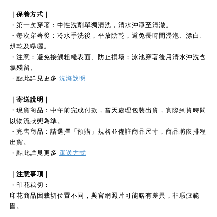
｜保養方式｜
・第一次穿著：中性洗劑單獨清洗，清水沖淨至清澈。
・每次穿著後：冷水手洗後，平放陰乾，避免長時間浸泡、漂白、
烘乾及曝曬。
・注意：避免接觸粗糙表面、防止損壞；泳池穿著後用清水沖洗含
氯殘留。
・點此詳見更多
洗滌說明
｜寄送說明｜
・現貨商品：中午前完成付款，當天處理包裝出貨，實際到貨時間
以物流狀態為準。
・完售商品：請選擇「預購」規格並備註商品尺寸，商品將依排程
出貨。
・點此詳見更多
運送方式
｜注意事項｜
・印花裁切：
印花商品因裁切位置不同，與官網照片可能略有差異，非瑕疵範
圍。