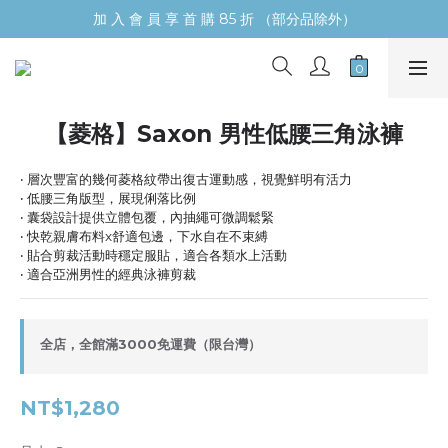
加 入 會 員 享 首 購 85 折 （部分品除外）
【菱格】Saxon 男性低腰三角泳褲
‧ 層次豐富的幾何菱格紋帶出復古運動感，視覺鮮明有活力
‧ 低腰三角版型，展現俐落比例
‧ 囊袋設計提供立體包覆，內抽繩可微調鬆緊
‧ 快乾親膚布料x舒適包邊，下水自在不束縛
‧ 貼合剪裁活動時穩定服貼，適合各類水上活動
‧ 適合亞洲男性的經典泳褲剪裁
全店，全館滿3000免運費（限台灣）
NT$1,280