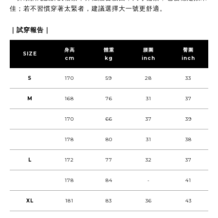
佳；若不習慣穿著太緊者，建議選擇大一號更舒適。
｜試穿報告｜
身高
體重
腰圍
臀圍
SIZE
cm
kg
inch
inch
S
170
59
28
33
M
168
76
31
37
170
66
37
39
178
80
31
38
L
172
77
32
37
178
84
-
41
XL
181
83
36
43