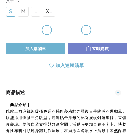
尺寸
: S
S
M
L
XL
加入購物車
立即購買
加入追蹤清單
商品描述
｜商品介紹｜
此款三角泳褲以暖橘色調的幾何菱格紋詮釋復古學院感的運動風。
版型採用低腰三角版型，透過貼合身形的比例展現俐落線條，立體
囊袋設計提供自然支撐與舒適空間，活動時更加自在不卡卡。快乾
彈性布料能順應身體動作延展，在游泳與各類水上活動中依然保持