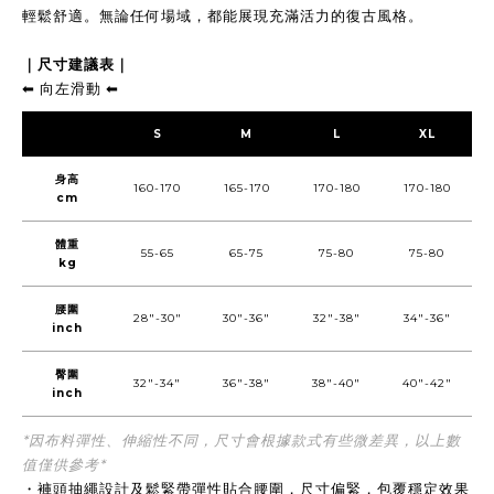
輕鬆舒適。無論任何場域，都能展現充滿活力的復古風格。
｜尺寸建議表｜
⬅︎ 向左滑動 ⬅︎
S
M
L
XL
身高
160-170
165-170
170-180
170-180
cm
體重
55-65
65-75
75-80
75-80
kg
腰圍
28"-30"
30"-36"
32"-38"
34"-36"
inch
臀圍
32"-34"
36"-38"
38"-40"
40"-42"
inch
*因布料彈性、伸縮性不同，尺寸會根據款式有些微差異，以上數
值僅供參考*
・褲頭抽繩設計及鬆緊帶彈性貼合腰圍，尺寸偏緊，包覆穩定效果