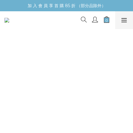
加 入 會 員 享 首 購 85 折 （部分品除外）