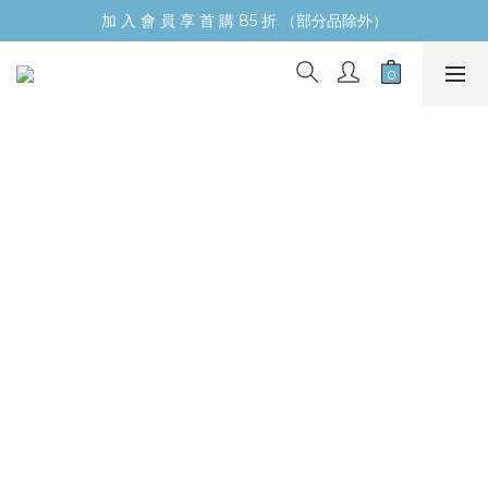
加 入 會 員 享 首 購 85 折 （部分品除外）