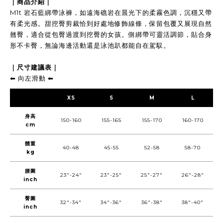
｜商品介紹｜
M1t 岩石藍綁帶泳褲，如遠海礁岩在晨光下的柔霧色調，沉穩又帶
有柔光感。甜挖臀剪裁恰到好處地修飾線條，保留包覆又展現自然
翹臀，適合從包臀過渡到挖臀的女孩。側綁帶可靈活調節，貼合身
形不卡臀，無論海邊活動還是泳池趴都能自在駕馭。
｜尺寸建議表｜
⬅︎ 向左滑動 ⬅︎
XS
S
M
L
身高
150-160
155-165
155-170
160-170
cm
體重
40-48
45-55
52-58
58-70
kg
腰圍
23"-24"
23"-25"
25"-27"
26"-28"
inch
臀圍
32"-34"
34"-36"
36"-38"
38"-40"
inch