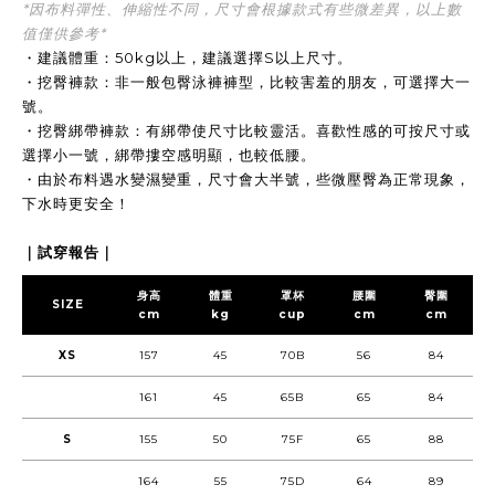
*因布料彈性、伸縮性不同，尺寸會根據款式有些微差異，以上數
值僅供參考*
・建議體重：50kg以上，建議選擇S以上尺寸。
・挖臀褲款：非一般包臀泳褲褲型，比較害羞的朋友，可選擇大一
號。
・挖臀綁帶褲款：有綁帶使尺寸比較靈活。喜歡性感的可按尺寸或
選擇小一號，綁帶摟空感明顯，也較低腰。
・由於布料遇水變濕變重，尺寸會大半號，些微壓臀為正常現象，
下水時更安全！
｜試穿報告｜
身高
體重
罩杯
腰圍
臀圍
SIZE
cm
kg
cup
cm
cm
XS
157
45
70B
56
84
161
45
65B
65
84
S
155
50
75F
65
88
164
55
75D
64
89