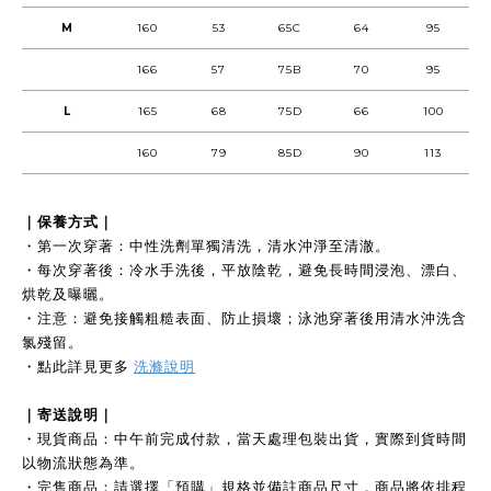
M
160
53
65C
64
95
166
57
75B
70
95
L
165
68
75D
66
100
160
79
85D
90
113
｜保養方式｜
・第一次穿著：中性洗劑單獨清洗，清水沖淨至清澈。
・每次穿著後：冷水手洗後，平放陰乾，避免長時間浸泡、漂白、
烘乾及曝曬。
・注意：避免接觸粗糙表面、防止損壞；泳池穿著後用清水沖洗含
氯殘留。
・點此詳見更多
洗滌說明
｜寄送說明｜
・現貨商品：中午前完成付款，當天處理包裝出貨，實際到貨時間
以物流狀態為準。
・完售商品：請選擇「預購」規格並備註商品尺寸，商品將依排程