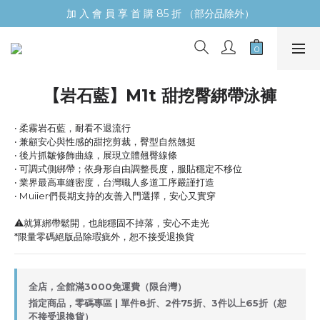
加 入 會 員 享 首 購 85 折 （部分品除外）
【岩石藍】M1t 甜挖臀綁帶泳褲​​​
‧ 柔霧岩石藍，耐看不退流行
‧ 兼顧安心與性感的甜挖剪裁，臀型自然翹挺
‧ 後片抓皺修飾曲線，展現立體翹臀線條
‧ 可調式側綁帶；依身形自由調整長度，服貼穩定不移位
‧ 業界最高車縫密度，台灣職人多道工序嚴謹打造
‧ Muiier們長期支持的友善入門選擇，安心又實穿
⚠️就算綁帶鬆開，也能穩固不掉落，安心不走光
*限量零碼絕版品除瑕疵外，恕不接受退換貨
全店，全館滿3000免運費（限台灣）
指定商品，零碼專區 | 單件8折、2件75折、3件以上65折（恕
不接受退換貨）