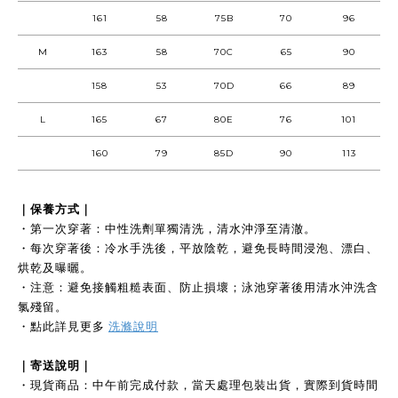
161
58
75B
70
96
M
163
58
70C
65
90
158
53
70D
66
89
L
165
67
80E
76
101
160
79
85D
90
113
｜保養方式｜
・第一次穿著：中性洗劑單獨清洗，清水沖淨至清澈。
・每次穿著後：冷水手洗後，平放陰乾，避免長時間浸泡、漂白、
烘乾及曝曬。
・注意：避免接觸粗糙表面、防止損壞；泳池穿著後用清水沖洗含
氯殘留。
・點此詳見更多
洗滌說明
｜寄送說明｜
・現貨商品：中午前完成付款，當天處理包裝出貨，實際到貨時間