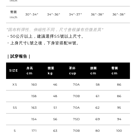
inch
臀圍
30"-34"
34"-36"
34"-37"
36"-38"
36"-38"
inch
*因布料彈性、伸縮性不同，尺寸會根據有些微差異*
・50公斤以上，建議選擇SS號以上尺寸。
・上身尺寸L號之後，下身皆搭配Ｍ號。
｜試穿報告｜
身高
體重
罩杯
腰圍
臀圍
SIZE
cm
kg
cup
cm
cm
XS
160
46
70A
58
86
158
48
70B
61
86
SS
163
51
70A
62
95
154
56
75D
69
94
S
171
63
70B
80
100