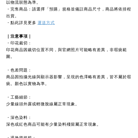
以物流狀態為準。
・完售商品：請選擇「預購」規格並備註商品尺寸，商品將依排程
出貨。
・點此詳見更多
運送方式
｜注意事項｜
・印花裁切：
印花商品因裁切位置不同，與官網照片可能略有差異，非瑕疵範
圍。
・色差問題：
商品因拍攝光線與顯示器影響，呈現的色澤略有差異，皆不屬於瑕
疵。顏色以實物為準。
・工藝細節：
少量線頭外露或輕微脫線屬正常現象。
・深色染料：
深色或紅色商品可能有少量染料殘留屬正常現象。
・退換貨規範：