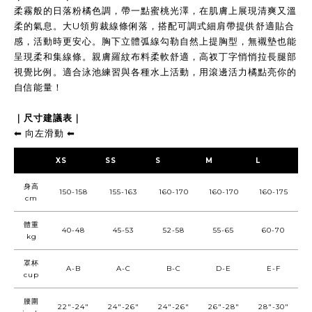
柔霧般的日落粉橘色調，帶一點蜜桃光澤，在肌膚上展現清爽又溫
柔的氣息。大U領剪裁線條俐落，搭配可調式細肩帶提供舒適貼合
感，活動時更安心。胸下立體弧線勾勒自然上提胸型，無襯墊也能
呈現柔和集線條。親膚羅紋布料柔軟舒適，高衩丁字悄悄拉長腿部
視覺比例。適合泳池練習與各種水上活動，用滾邊活力橘點亮你的
自信能量！
｜尺寸建議表｜
⬅︎ 向左滑動 ⬅︎
XS
SS
S
M
L
身高
150-158
155-163
160-170
160-170
160-175
cm
體重
40-48
45-53
52-58
55-65
60-70
kg
罩杯
A-B
A-C
B-C
D-E
E-F
cup
腰圍
22"-24"
24"-26"
24"-26"
26"-28"
28"-30"