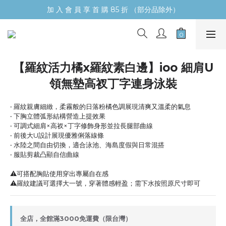
加 入 會 員 享 首 購 85 折 （部分品除外）
【羅紋活力橘x羅紋素白邊】ioo 細肩U
領無墊高衩丁字連身泳裝
‧ 羅紋親膚細緻，柔霧般的日落粉橘色調展現清爽又溫柔的氣息
‧ 下胸立體弧形結構營造上提效果
‧ 可調式細肩×高衩×丁字修飾身形並拉長腿部曲線
‧ 前後大U設計展現優雅俐落線條
‧ 水陸之間自由切換，適合泳池、海島度假與日常混搭
‧ 服貼剪裁凸顯自信曲線
⚠️可搭配胸貼使用穿出專屬自在感
⚠️羅紋建議可選擇大一號，穿著體感輕盈；需下水按照原尺寸即可
全店，全館滿3000免運費（限台灣）