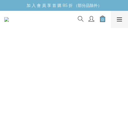
加 入 會 員 享 首 購 85 折 （部分品除外）