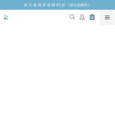
加 入 會 員 享 首 購 85 折 （部分品除外）