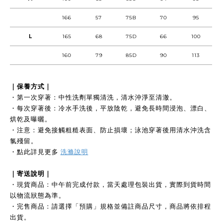
166
57
75B
70
95
L
165
68
75D
66
100
160
79
85D
90
113
｜保養方式｜
・第一次穿著：中性洗劑單獨清洗，清水沖淨至清澈。
・每次穿著後：冷水手洗後，平放陰乾，避免長時間浸泡、漂白、
烘乾及曝曬。
・注意：避免接觸粗糙表面、防止損壞；泳池穿著後用清水沖洗含
氯殘留。
・點此詳見更多
洗滌說明
｜寄送說明｜
・現貨商品：中午前完成付款，當天處理包裝出貨，實際到貨時間
以物流狀態為準。
・完售商品：請選擇「預購」規格並備註商品尺寸，商品將依排程
出貨。