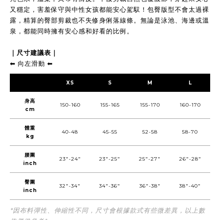
又穩定，害羞保守與中性女孩都能安心駕馭！包臀版型不會太過裸
露，精算的臀部剪裁也不失修身俐落線條。無論是泳池、海邊或溫
泉，都能同時擁有安心感和好看的比例。
｜尺寸建議表｜
⬅︎ 向左滑動 ⬅︎
XS
S
M
L
身高
150-160
155-165
155-170
160-170
cm
體重
40-48
45-55
52-58
58-70
kg
腰圍
23"-24"
23"-25"
25"-27"
26"-28"
inch
臀圍
32"-34"
34"-36"
36"-38"
38"-40"
inch
*因布料彈性、伸縮性不同，尺寸會根據款式有些微差異，以上數