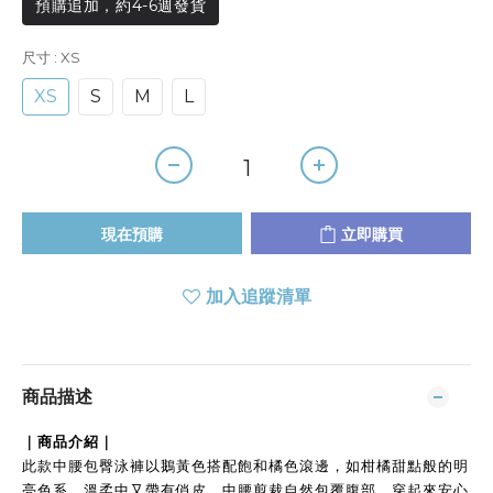
預購追加，約4-6週發貨
尺寸
: XS
XS
S
M
L
現在預購
立即購買
加入追蹤清單
商品描述
｜商品介紹｜
此款中腰包臀泳褲以鵝黃色搭配飽和橘色滾邊，如柑橘甜點般的明
亮色系，溫柔中又帶有俏皮。中腰剪裁自然包覆腹部，穿起來安心