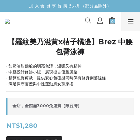
加 入 會 員 享 首 購 85 折 （部分品除外）
【羅紋美乃滋黃x桔子橘邊】Brez 中腰
包臀泳褲
‧ 如奶油甜點般的明亮色澤，溫暖又有精神
‧ 中腰設計修飾小腹，展現復古優雅風格
‧ 精算包臀剪裁，提供安心包覆感同時保有修身俐落線條
‧ 滿足保守害羞與中性運動風女孩穿搭
全店，全館滿3000免運費（限台灣）
NT$1,280