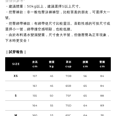
值僅供參考*
・建議體重：50kg以上，建議選擇S以上尺寸。
・挖臀褲款：非一般包臀泳褲褲型，比較害羞的朋友，可選擇大一
號。
・挖臀綁帶褲款：有綁帶使尺寸比較靈活。喜歡性感的可按尺寸或
選擇小一號，綁帶摟空感明顯，也較低腰。
・由於布料遇水變濕變重，尺寸會大半號，些微壓臀為正常現象，
下水時更安全！
｜試穿報告｜
身高
體重
罩杯
腰圍
臀圍
SIZE
cm
kg
cup
cm
cm
XS
157
45
70B
56
84
161
45
65B
65
84
S
155
50
75F
65
88
164
55
75D
64
89
M
160
53
65C
64
95