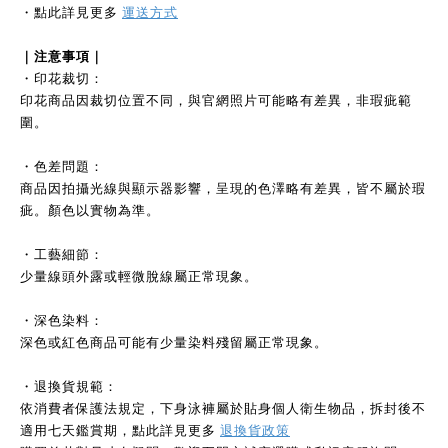
・點此詳見更多
運送方式
｜注意事項｜
・印花裁切：
印花商品因裁切位置不同，與官網照片可能略有差異，非瑕疵範
圍。
・色差問題：
商品因拍攝光線與顯示器影響，呈現的色澤略有差異，皆不屬於瑕
疵。顏色以實物為準。
・工藝細節：
少量線頭外露或輕微脫線屬正常現象。
・深色染料：
深色或紅色商品可能有少量染料殘留屬正常現象。
・退換貨規範：
依消費者保護法規定，下身泳褲屬於貼身個人衛生物品，拆封後不
適用七天鑑賞期，點此詳見更多
退換貨政策