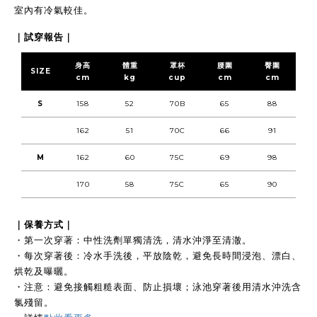
室內有冷氣較佳。
｜試穿報告｜
身高
體重
罩杯
腰圍
臀圍
SIZE
cm
kg
cup
cm
cm
S
158
52
70B
65
88
162
51
70C
66
91
M
162
60
75C
69
98
170
58
75C
65
90
｜保養方式｜
・第一次穿著：中性洗劑單獨清洗，清水沖淨至清澈。
・每次穿著後：冷水手洗後，平放陰乾，避免長時間浸泡、漂白、
烘乾及曝曬。
・注意：避免接觸粗糙表面、防止損壞；泳池穿著後用清水沖洗含
氯殘留。