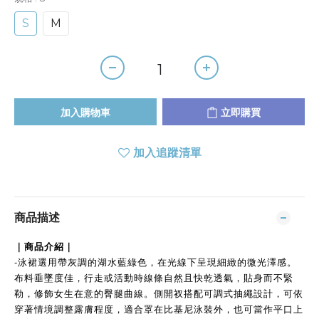
S
M
加入購物車
立即購買
加入追蹤清單
商品描述
｜商品介紹｜
-
泳裙選用帶灰調的湖水藍綠色，在光線下呈現細緻的微光澤感。
布料垂墜度佳，行走或活動時線條自然且快乾透氣
，貼身而不緊
勒
，修飾女生在意的臀腿曲線
。側開衩搭配可調式抽繩設計，可依
穿著情境調整露膚程度，適合罩在比基尼泳裝外，也可當作平口上