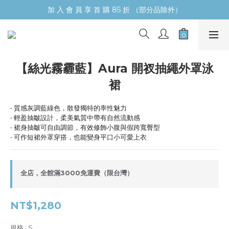
加 入 會 員 享 首 購 85 折 （部分品除外）
【絲光霧霾藍】Aura 開衩抽繩外罩泳
裙
‧ 質感灰調藍綠色，散發獨特的率性魅力
‧ 輕盈抽皺設計，柔美氣質中帶有自然流動感
‧ 裙身抽皺可自由調節，有效修飾小腹與假跨寬臀型
‧ 可作短裙外罩穿搭，也能變身平口小可愛上衣
全店，全館滿3000免運費（限台灣）
NT$1,280
規格
: S