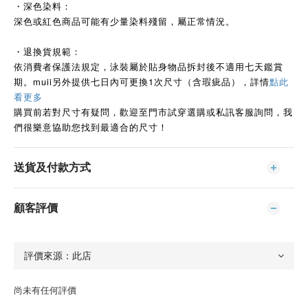
・深色染料：
深色或紅色商品可能有少量染料殘留，屬正常情況。
・退換貨規範：
依消費者保護法規定，泳裝屬於貼身物品拆封後不適用七天鑑賞
期。muii另外提供七日內可更換1次尺寸（含瑕疵品），詳情
點此
看更多
購買前若對尺寸有疑問，歡迎至門市試穿選購或私訊客服詢問，我
們很樂意協助您找到最適合的尺寸！
送貨及付款方式
顧客評價
尚未有任何評價