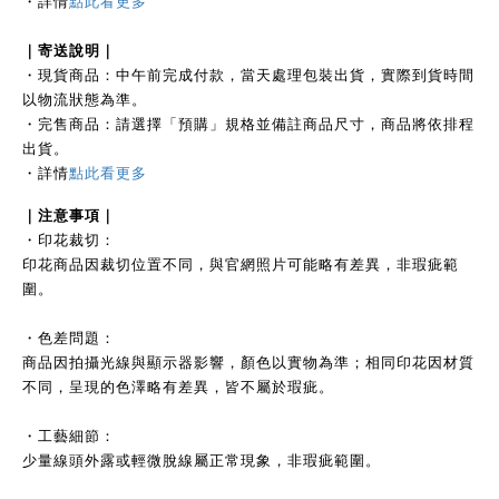
・
詳情
點此看更多
｜
寄送說明｜
・現貨商品：中午前完成付款，當天處理包裝出貨，實際到貨時間
以物流狀態為準。
・完售商品：請選擇「預購」規格並備註商品尺寸，商品將依排程
出貨。
・詳情
點此看更多
｜注
意事項｜
・印花裁切：
印花商品因裁切位置不同，與官網照片可能略有差異，非瑕疵範
圍。
・色差問題：
商品因拍攝光線與顯示器影響，顏色以實物為準；相同印花因材質
不同，呈現的色澤略有差異，皆不屬於瑕疵。
・工藝細節：
少量線頭外露或輕微脫線屬正常現象，非瑕疵範圍。