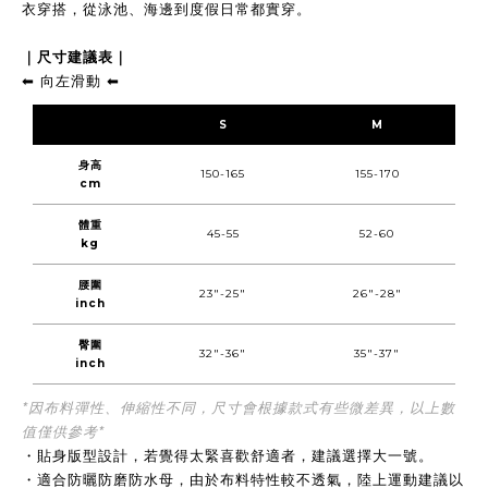
衣穿搭
，
從泳池、海邊到度假日常都實穿。
｜尺寸建議表｜
向左滑動
⬅︎
⬅︎
S
M
身高
150-165
155-170
cm
體重
45-55
52-60
kg
腰圍
23"-25"
26"-28"
inch
臀圍
32"-36"
35"-37"
inch
*因布料彈性、伸縮性不同，尺寸會根據款式有些微差異，以上數
值
僅供參考
*
・貼身版型設計，若覺得太緊喜歡舒適者，
建議選擇大一號
。
・適合防曬防磨防水母，由於布料特性較不透氣，陸上運動建議以