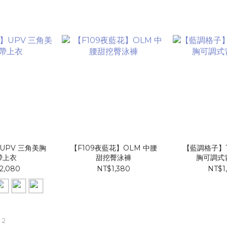
UPV 三角美胸
【F109夜藍花】​OLM 中腰
【藍調格子】T
帶上衣
甜挖臀泳褲
胸可調式
2,080
NT$1,380
NT$1
 2