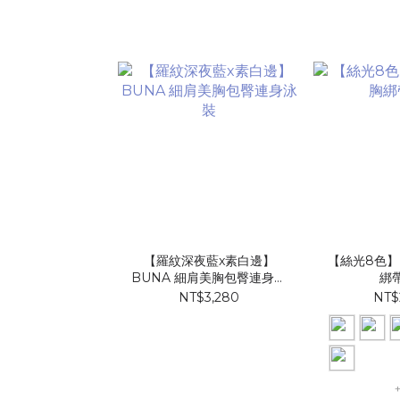
【羅紋深夜藍x素白邊】
【絲光8色】
BUNA 細肩美胸包臀連身泳
綁
裝
NT$3,280
NT$
+