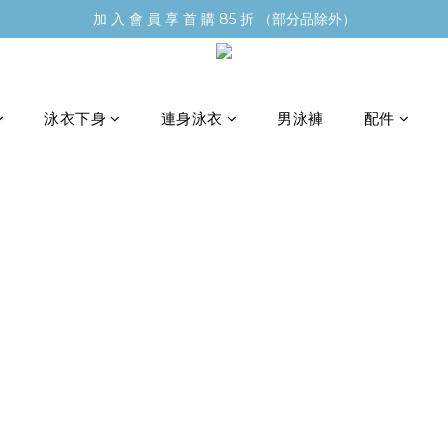
加 入 會 員 享 首 購 85 折 （部分品除外）
泳衣下身
連身泳衣
男泳褲
配件