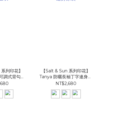
un 系列印花】
【Salt & Sun 系列印花】
【Salt & Su
美胸可調式背勾上
Tanya 防曬長袖丁字連身泳
E301sp 中
衣
裝
,680
NT$2,680
NT$1,