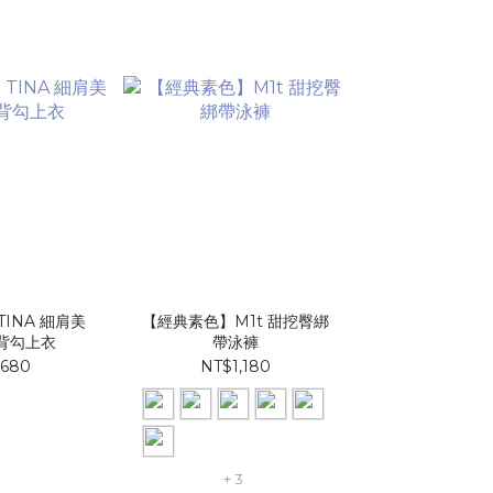
INA 細肩美
【經典素色】M1t 甜挖臀綁
背勾上衣
帶泳褲​​​
,680
NT$1,180
+ 3