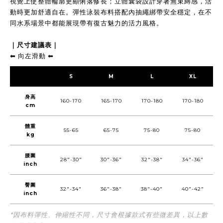
視覺上使整體輪廓更顯俐落修長；立體囊袋設計穿著無束縛感，活
動時更加舒適自在。彈性泳裝布料搭配內抽繩綁帶安全穩定，在不
同水系場景中都能展現帶有復古魅力的活力風格。
｜尺寸建議表｜
⬅︎ 向左滑動 ⬅︎
S
M
L
XL
身高
160-170
165-170
170-180
170-180
cm
體重
55-65
65-75
75-80
75-80
kg
腰圍
28"-30"
30"-36"
32"-38"
34"-36"
inch
臀圍
32"-34"
36"-38"
38"-40"
40"-42"
inch
*因布料彈性、伸縮性不同，尺寸會根據款式有些微差異，以上數