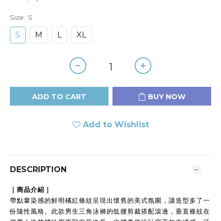
Size
: S
S
M
L
XL
ADD TO CART
BUY NOW
Add to Wishlist
DESCRIPTION
｜商品介紹｜
帶點暈染感的鮮明橘紅條紋呈現出懷舊的美式氛圍，讓造型多了一
份隨性風格。此款男生三角泳褲的低腰剪裁搭配滾邊，垂直條紋在