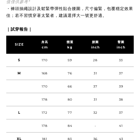
值僅供參考*
・褲頭抽繩設計及鬆緊帶彈性貼合腰圍，尺寸偏緊，包覆穩定效果
佳；若不習慣穿著太緊者，建議選擇大一號更舒適。
｜試穿報告｜
身高
體重
腰圍
臀圍
SIZE
cm
kg
inch
inch
S
170
59
28
33
M
168
76
31
37
170
66
37
39
178
80
31
38
L
172
77
32
37
178
84
-
41
XL
181
83
36
43