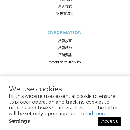
運送方式
退換貨政策
INFORMATION
品牌故事
品牌精神
店舖資訊
World of muiiswim
FOLLOW US
We use cookies
Hi, this website uses essential cookie to ensure
its proper operation and tracking cookies to
understand how you interact with it. The latter
© 2024 muiiseaside LTD.,海邊生活設計有限公司 All Rights Reserved
will be set only upon approval.
Read more
Settings
Accept
BUY NOW