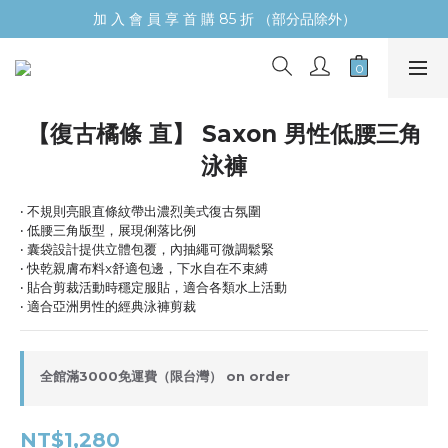
加 入 會 員 享 首 購 85 折 （部分品除外）
【復古橘條 直】 Saxon 男性低腰三角
泳褲
‧ 不規則亮眼直條紋帶出濃烈美式復古氛圍
‧ 低腰三角版型，展現俐落比例
‧ 囊袋設計提供立體包覆，內抽繩可微調鬆緊
‧ 快乾親膚布料x舒適包邊，下水自在不束縛
‧ 貼合剪裁活動時穩定服貼，適合各類水上活動
‧ 適合亞洲男性的經典泳褲剪裁
全館滿3000免運費（限台灣） on order
NT$1,280