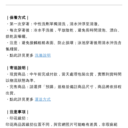
｜保養方式｜
・第一次穿著：中性洗劑單獨清洗，清水沖淨至清澈。
・每次穿著後：冷水手洗後，平放陰乾，避免長時間浸泡、漂白、
烘乾及曝曬。
・注意：避免接觸粗糙表面、防止損壞；泳池穿著後用清水沖洗含
氯殘留。
・點此詳見更多
洗滌說明
｜寄送說明｜
・現貨商品：中午前完成付款，當天處理包裝出貨，實際到貨時間
以物流狀態為準。
・完售商品：請選擇「預購」規格並備註商品尺寸，商品將依排程
出貨。
・點此詳見更多
運送方式
｜注意事項｜
・印花裁切：
印花商品因裁切位置不同，與官網照片可能略有差異，非瑕疵範