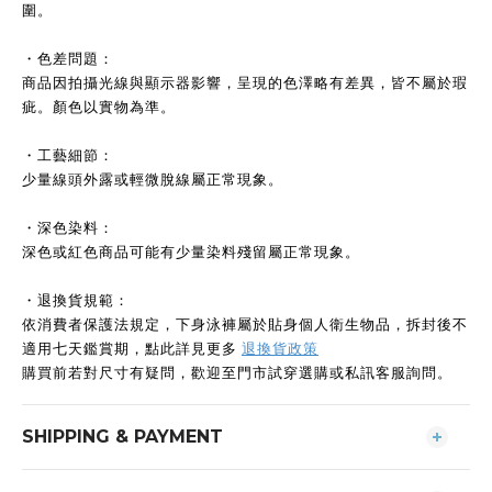
圍。
・色差問題：
商品因拍攝光線與顯示器影響，呈現的色澤略有差異，皆不屬於瑕
疵。顏色以實物為準。
・工藝細節：
少量線頭外露或輕微脫線屬正常現象。
・深色染料：
深色或紅色商品可能有少量染料殘留屬正常現象。
・退換貨規範：
依消費者保護法規定，下身泳褲屬於貼身個人衛生物品，拆封後不
適用七天鑑賞期，點此詳見更多
退換貨政策
購買前若對尺寸有疑問，歡迎至門市試穿選購或私訊客服詢問。
SHIPPING & PAYMENT