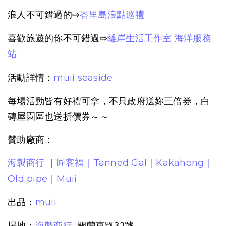
浪人不可錯過的⇨
峇里島浪點巡禮
喜歡旅遊的你不可錯過⇨
離岸生活工作室 海洋服務
站
活動詳情：
muii seaside
每場活動皆有好禮可拿，不只政府送妳三倍券，白
磚屋園區也送折價券～～
贊助廠商：
｜
海製商行
匠客福｜
Tanned Gal｜
Kakahong｜
Old pipe｜
Muii
出品：
muii
場地：
開蘭東路32號