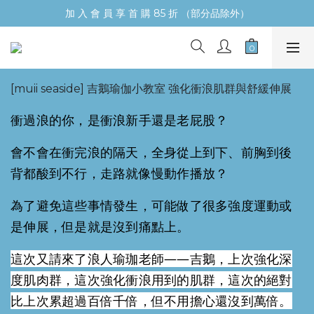
加 入 會 員 享 首 購 85 折 （部分品除外）
[muii seaside] 吉鵝瑜伽小教室 強化衝浪肌群與舒緩伸展
衝過浪的你，是衝浪新手還是老屁股？
會不會在衝完浪的隔天，全身從上到下、前胸到後
背都酸到不行，走路就像慢動作播放？
為了避免這些事情發生，可能做了很多強度運動或
是伸展，但是就是沒到痛點上。
這次又請來了浪人瑜珈老師——吉鵝，上次強化深
度肌肉群，這次強化衝浪用到的肌群，這次的絕對
比上次累超過百倍千倍，但不用擔心還沒到萬倍。