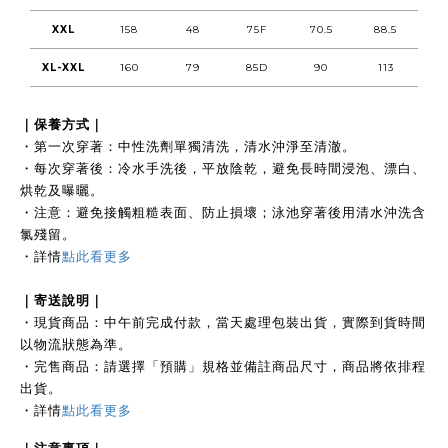
XXL
158
48
75F
70.5
88.5
XL-XXL
160
79
85D
90
113
｜保養方式｜
・第一次穿著：中性洗劑單獨清洗，清水沖淨至清澈。
・每次穿著後：冷水手洗後，平放陰乾，避免長時間浸泡、漂白、
烘乾及曝曬。
・注意：避免接觸粗糙表面、防止損壞；泳池穿著後用清水沖洗含
氯殘留。
・
詳情
點此看更多
｜
寄送說明｜
・現貨商品：中午前完成付款，當天處理包裝出貨，實際到貨時間
以物流狀態為準。
・完售商品：請選擇「預購」規格並備註商品尺寸，商品將依排程
出貨。
・詳情
點此看更多
｜注
意事項｜