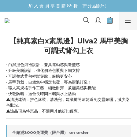
加 入 會 員 享 首 購 85 折 （部分品除外）
【純真素白x素黑邊】Ulva2 馬甲美胸
可調式背勾上衣
‧ 白黑撞色滾邊設計，兼具運動感與造型感
‧ 升級美胸設計，強化側邊包覆與下胸支撐
‧ 可調整式背勾輕鬆穿脫，服貼更安心
‧ 馬甲剪裁，自然集中穩定包覆，專為衝浪打造！
‧ 職人高規格手作工藝，細緻耐穿，兼顧美感與機能
‧ 快乾防曬，適合長時間日曬與水上活動
⚠️清洗建議：拼色泳裝，清洗完，建議攤開晾乾避免交疊晾曬，減少染
色狀況。
⚠️該品項為特惠品，不適用其他折扣優惠。
全館滿3000免運費（限台灣） on order