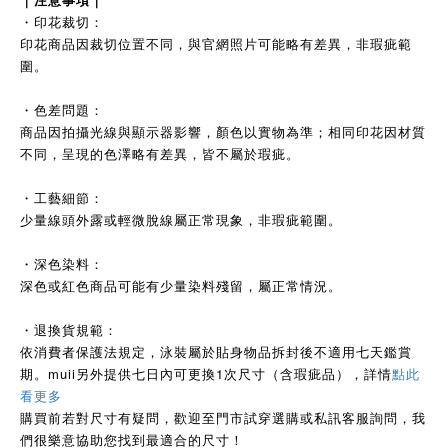
・印花裁切：
印花商品因裁切位置不同，與官網照片可能略有差異，非瑕疵範
圍。
・色差問題：
商品因拍攝光線與顯示器影響，顏色以實物為準；相同印花因材質
不同，呈現的色澤略有差異，皆不屬於瑕疵。
・工藝細節：
少量線頭外露或輕微脫線屬正常現象，非瑕疵範圍。
・深色染料：
深色或紅色商品可能有少量染料殘留，屬正常情況。
・退換貨規範：
依消費者保護法規定，泳裝屬於貼身物品拆封後不適用七天鑑賞
期。muii另外提供七日內可更換1次尺寸（含瑕疵品），詳情
點此
看更多
購買前若對尺寸有疑問，歡迎至門市試穿選購或私訊客服詢問，我
們很樂意協助您找到最適合的尺寸！