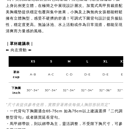
上身比例更立體，在極簡之中展現設計層次。加寬式馬甲剪裁搭配
美胸襯墊
提供穩定包覆與集中效果，小胸及上胸無肉女孩都能輕鬆
擁有立體胸型
，感受不硬擠的舒適！
可調式下圍背勾設計提升服貼
性，穩定度更高。無論泳池、水上活動或作為日常混搭，都能呈現
清爽而力量感的風格。
｜
罩杯建議表｜
向左滑動
⬅︎
⬅︎
XS
S
M
L
XL
XXL
罩杯
A-B
A-C
C-D
D-E
D-E
E-F
cup
下胸圍
30"-34"
30"-34"
32"-34"
32"-34"
32"-36"
32"-36
inch
*尺寸表提供參考使用，實際穿著將依每個人胸部形狀而定*
・
一代背勾下胸圍適合65-75cm 如為75cm以上建議選擇『二代調
整型背勾』或者購買延長背勾。
・
馬甲綁帶款，則以綁帶為主，靈活調整，不受限下胸尺寸，可參