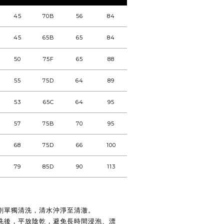
45
70B
56
84
45
65B
65
84
50
75F
65
88
55
75D
64
89
53
65C
64
95
57
75B
70
95
68
75D
66
100
79
85D
90
113
劑單獨清洗，清水沖淨至清澈。
洗後，平放陰乾，避免長時間浸泡、漂