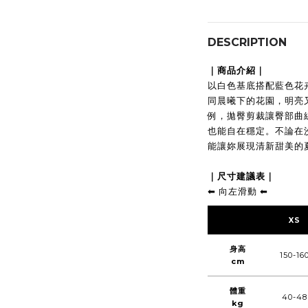
DESCRIPTION
｜商品介紹｜
以白色基底搭配藍色花
同晨曦下的花園，明亮
例，拋臀剪裁讓臀部曲
也能自在穩定。不論在
能讓妳展現清新甜美的
｜尺寸建議表｜
⬅︎ 向左滑動 ⬅︎
XS
身高
150-16
cm
體重
40-48
kg