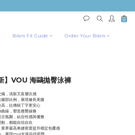
BUY NOW
Bikini Fit Guide
Order Your Bikini
新】VOU 海鷗拋臀泳褲
交織，清新又富層次感
長腿部比例，展現修長美腿
較高，比傳統丁字更安心
飾曲線，塑造翹臀線條
復古氛圍，結合性感與優雅
運動，都能自信自在
關，業界最高車縫密度提升穩定包覆感
心，展現muii女孩自信姿態