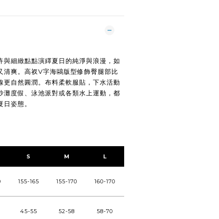
卉與細緻點點演繹夏日的純淨與浪漫，如
又清爽。高衩V字海鷗版型修飾臀腿部比
線更自然圓潤。布料柔軟服貼，下水活動
沙灘度假、泳池派對或各類水上運動，都
夏日姿態。
S
M
L
0
155-165
155-170
160-170
45-55
52-58
58-70