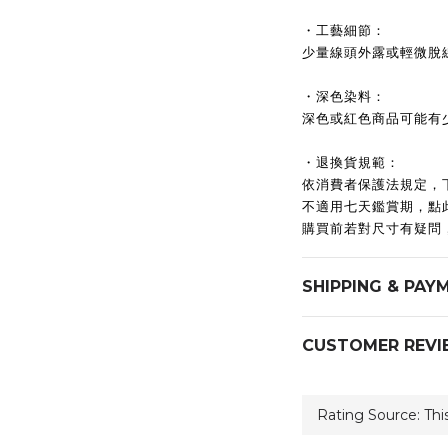
・工藝細節：
少量線頭外露或輕微脫
・深色染料：
深色或紅色商品可能有
・退換貨規範：
依消費者保護法規定，
不適用七天鑑賞期，點
購買前若對尺寸有疑問
SHIPPING & PAY
CUSTOMER REVI