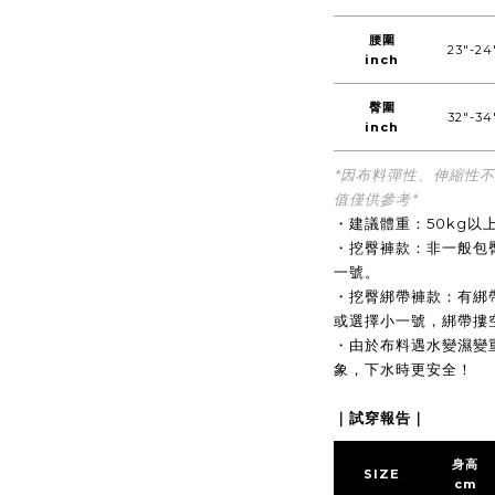
腰圍
23"-24
inch
臀圍
32"-34
inch
*因布料彈性、伸縮性
值僅供參考*
・建議體重：50kg以
・挖臀褲款：非一般包
一號。
・挖臀綁帶褲款：有綁
或選擇小一號，綁帶摟
・由於布料遇水變濕變
象，下水時更安全！
｜試穿報告｜
身高
SIZE
cm