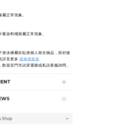
線屬正常現象。
少量染料殘留屬正常現象。
下身泳褲屬於貼身個人衛生物品，拆封後
此詳見更多
退換貨政策
，歡迎至門市試穿選購或私訊客服詢問。
MENT
EWS