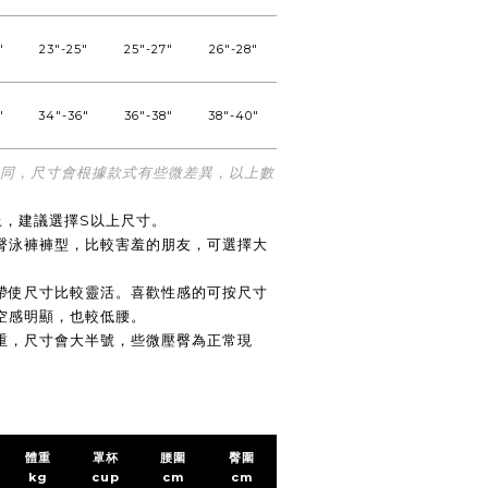
"
23"-25"
25"-27"
26"-28"
"
34"-36"
36"-38"
38"-40"
不同，尺寸會根據款式有些微差異，以上數
上，建議選擇S以上尺寸。
臀泳褲褲型，比較害羞的朋友，可選擇大
帶使尺寸比較靈活。喜歡性感的可按尺寸
空感明顯，也較低腰。
重，尺寸會大半號，些微壓臀為正常現
體重
罩杯
腰圍
臀圍
kg
cup
cm
cm