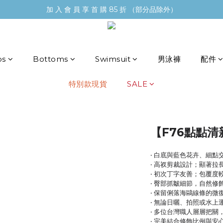
加 入 會 員 享 首 購 85 折 （部分品除外）
ps
Bottoms
Swimsuit
男泳褲
配件
特別款現貨
SALE
【F76點點清
‧ 白底與藍色花卉、細點
‧ 高衩剪裁設計；顯著拉
‧ 初次丁字友善；包覆度
‧ 臀部抓皺細節，自然修
‧ 保留俐落海鷗線條的微
‧ 無論日曬、拍照或水上
‧ 多位台灣職人層層把
‧ 完美結合修飾比例與安