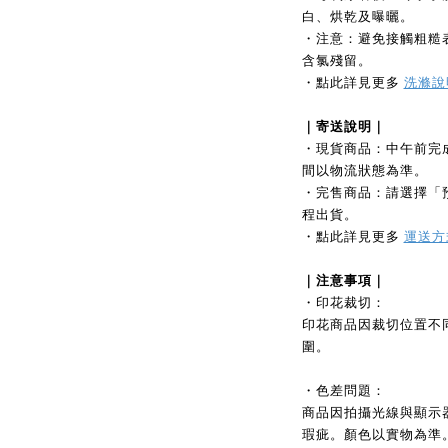
白、烘乾及曝曬。
・注意：避免接觸粗糙
含氯殘留。
・點此詳見更多
洗滌說
｜寄送說明｜
・現貨商品：中午前完
間以物流狀態為準。
・完售商品：請選擇「
程出貨。
・點此詳見更多
運送方
｜注意事項｜
・印花裁切：
印花商品因裁切位置不
圍。
・色差問題：
商品因拍攝光線與顯示
瑕疵。顏色以實物為準