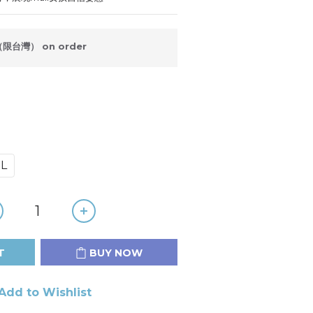
台灣） on order
L
T
BUY NOW
Add to Wishlist