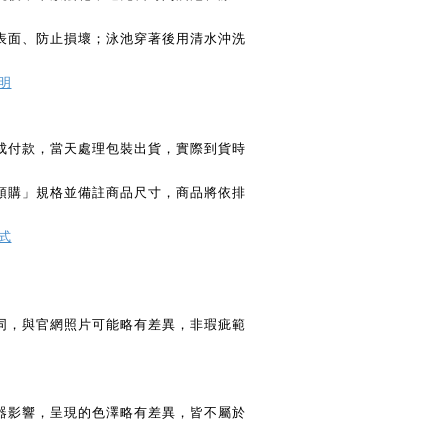
表面、防止損壞；泳池穿著後用清水沖洗
明
成付款，當天處理包裝出貨，實際到貨時
預購」規格並備註商品尺寸，商品將依排
式
同，與官網照片可能略有差異，非瑕疵範
器影響，呈現的色澤略有差異，皆不屬於
。