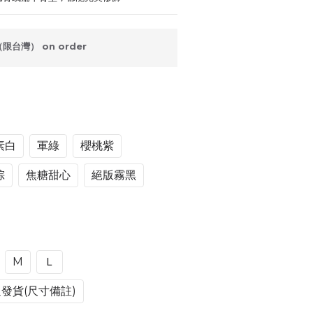
台灣） on order
素白
軍綠
櫻桃紫
棕
焦糖甜心
絕版霧黑
M
Ｌ
週發貨(尺寸備註)