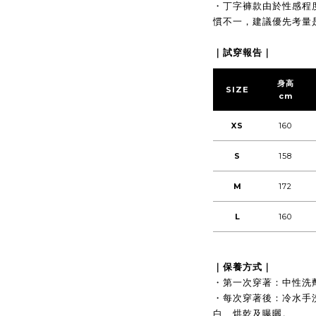
・丁字褲款由於性感程
慣不一，建議優先考量
｜試穿報告｜
身高
SIZE
cm
XS
160
S
158
M
172
L
160
｜保養方式｜
・第一次穿著：中性洗
・每次穿著後：冷水手
白、烘乾及曝曬。