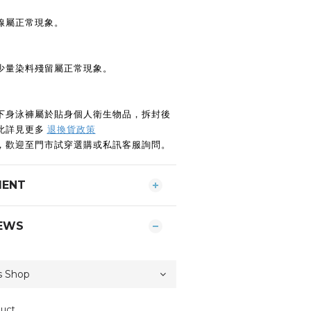
線屬正常現象。
少量染料殘留屬正常現象。
下身泳褲屬於貼身個人衛生物品，拆封後
此詳見更多
退換貨政策
，歡迎至門市試穿選購或私訊客服詢問。
MENT
EWS
duct