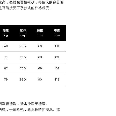
度高，整體包覆性較少，每個人的穿著習
是否能接受丁字款式的性感程度。
體重
罩杯
腰圍
臀圍
kg
cup
cm
cm
48
75B
60
88
51
70B
68
89
67
75B
69
102
79
85D
90
113
劑單獨清洗，清水沖淨至清澈。
洗後，平放陰乾，避免長時間浸泡、漂