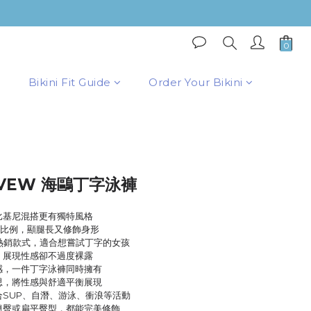
BUY NOW
Bikini Fit Guide
Order Your Bikini
VEW 海鷗丁字泳褲
比基尼混搭更有獨特風格
部比例，顯腿長又修飾身形
ii熱銷款式，適合想嘗試丁字的女孩
，展現性感卻不過度裸露
感，一件丁字泳褲同時擁有
思，將性感與舒適平衡展現
合SUP、自潛、游泳、衝浪等活動
潤翹臀或扁平臀型，都能完美修飾