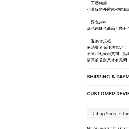
・工藝細節：
少量線頭外露或輕微脫
・深色染料：
深色或紅色商品可能有
・退換貨規範：
依消費者保護法規定，
不適用七天鑑賞期，點
購買前若對尺寸有疑問
SHIPPING & PAY
CUSTOMER REVI
No review for this pro