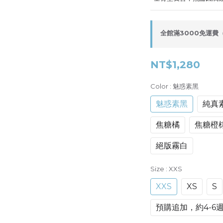
全館滿3000免運費（限
NT$1,280
Color
: 魅惑素黑
魅惑素黑
純真
焦糖橘
焦糖橙
絕版霧白
Size
: XXS
XXS
XS
S
預購追加，約4-6