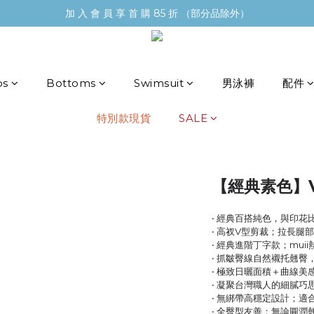
加 入 會 員 享 首 購 85 折 （部分品除外）
ps
Bottoms
Swimsuit
男泳褲
配件
特別款現貨
SALE
【經典素色】
‧ 經典百搭純色，與印花
‧ 高衩V型剪裁；拉長腿
‧ 經典進階丁字款；mu
‧ 抓皺臀線自然襯托翹臀
‧ 極致日曬面積＋曲線美
‧ 凝聚台灣職人的細膩巧
‧ 無綁帶高穩定設計；適
‧ 全臀型友善；無論圓