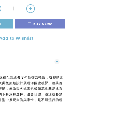
T
BUY NOW
Add to Wishlist
字泳褲以流線弧度勾勒臀部輪廓，讓整體比
衩與後抓皺設計展現渾圓蜜桃臀。經典百
輕鬆，無論與各式素色或印花比基尼泳衣
的下身泳褲選擇。適合日曬、游泳或各類
外型中展現自信與率性，是不退流行的經