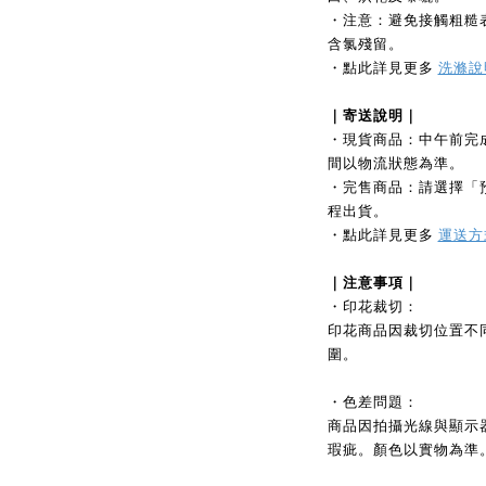
・注意：避免接觸粗糙
含氯殘留。
・點此詳見更多
洗滌說
｜寄送說明｜
・現貨商品：中午前完
間以物流狀態為準。
・完售商品：請選擇「
程出貨。
・點此詳見更多
運送方
｜注意事項｜
・印花裁切：
印花商品因裁切位置不
圍。
・色差問題：
商品因拍攝光線與顯示
瑕疵。顏色以實物為準