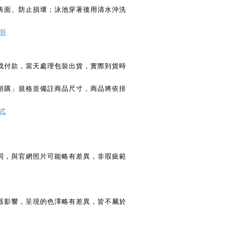
表面、防止損壞；泳池穿著後用清水沖洗
明
成付款，當天處理包裝出貨，實際到貨時
預購」規格並備註商品尺寸，商品將依排
式
同，與官網照片可能略有差異，非瑕疵範
器影響，呈現的色澤略有差異，皆不屬於
。