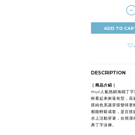
ADD TO CAR
DESCRIPTION
｜商品介紹｜
muii人氣熱銷海鷗丁
例看起來俐落有型，高
搭純色系讓穿搭變得更
都能輕鬆成套，是百搭
水上活動穿著，在簡潔
典丁字泳褲。