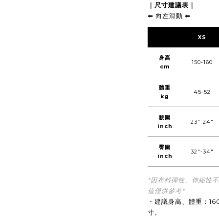
｜尺寸建議表｜
⬅︎ 向左滑動 ⬅︎
XS
身高
150-160
cm
體重
45-52
kg
腰圍
23"-24"
inch
臀圍
32"-34"
inch
*因布料彈性、伸縮性
值僅供參考*
・建議身高、體重：16
寸。