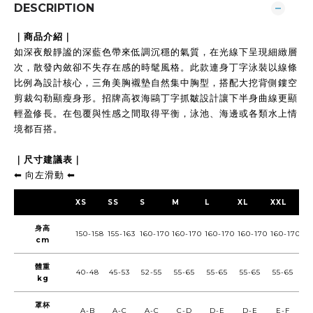
DESCRIPTION
｜商品介紹｜
如深夜般靜謐的深藍色帶來低調沉穩的氣質，在光線下呈現細緻層
次，散發內斂卻不失存在感的時髦風格。此款連身丁字泳裝以線條
比例為設計核心，三角美胸襯墊自然集中胸型，搭配大挖背側鏤空
剪裁勾勒顯瘦身形。招牌高衩海鷗丁字抓皺設計讓下半身曲線更顯
輕盈修長。在包覆與性感之間取得平衡，泳池、海邊或各類水上情
境都百搭。
｜尺寸建議表｜
⬅︎ 向左滑動 ⬅︎
XS
SS
S
M
L
XL
XXL
身高
150-158
155-163
160-170
160-170
160-170
160-170
160-170
cm
體重
40-48
45-53
52-55
55-65
55-65
55-65
55-65
kg
罩杯
A-B
A-C
A-C
C-D
D-E
D-E
E-F