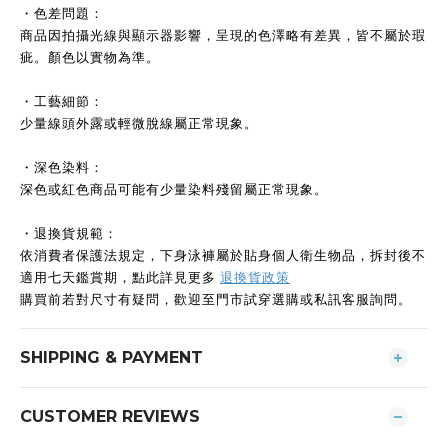
・色差問題：
商品因拍攝光線與顯示器影響，呈現的色澤略有差異，皆不屬於瑕
疵。顏色以實物為準。
・工藝細節：
少量線頭外露或輕微脫線屬正常現象。
・深色染料：
深色或紅色商品可能有少量染料殘留屬正常現象。
・退換貨規範：
依消費者保護法規定，下身泳褲屬於貼身個人衛生物品，拆封後不
適用七天鑑賞期，點此詳見更多
退換貨政策
購買前若對尺寸有疑問，歡迎至門市試穿選購或私訊客服詢問。
SHIPPING & PAYMENT
CUSTOMER REVIEWS