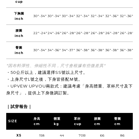
cup
下胸圍
30"-34"
30"-34"
30"-34"
32"-34"
32"-34"
32"-36"
32"-36"
inch
腰圍
22"-24"
24"-26"
26"-28"
26"-28"
26"-28"
26"-28"
26"-28"
inch
臀圍
30"-34"
34"-36"
34"-37"
36"-38"
36"-38"
36"-38"
36"-38"
inch
*因布料彈性、伸縮性不同，尺寸會根據有些微差異*
・50公斤以上，建議選擇SS號以上尺寸。
・上身尺寸L號之後，下身皆搭配Ｍ號。
・UPVEW UPVOU兩款式：建議考慮「身高體重、罩杯尺寸及下
身尺寸」，提供上下身微調訂製。
｜試穿報告｜
身高
體重
罩杯
腰圍
臀圍
SIZE
cm
kg
cup
cm
cm
XS
158
44
70B
66
86