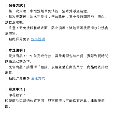
｜保養方式｜
・第一次穿著：中性洗劑單獨清洗，清水沖淨至清澈。
・每次穿著後：冷水手洗後，平放陰乾，避免長時間浸泡、漂白、
烘乾及曝曬。
・注意：避免接觸粗糙表面、防止損壞；泳池穿著後用清水沖洗含
氯殘留。
・點此詳見更多
洗滌說明
｜寄送說明｜
・現貨商品：中午前完成付款，當天處理包裝出貨，實際到貨時間
以物流狀態為準。
・完售商品：請選擇「預購」規格並備註商品尺寸，商品將依排程
出貨。
・點此詳見更多
運送方式
｜注意事項｜
・印花裁切：
印花商品因裁切位置不同，與官網照片可能略有差異，非瑕疵範
圍。