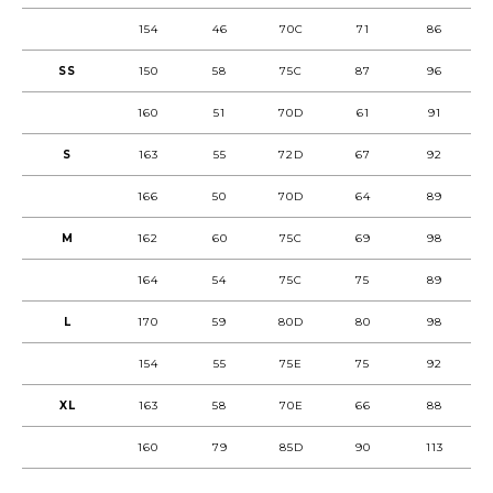
154
46
70C
71
86
SS
150
58
75C
87
96
160
51
70D
61
91
S
163
55
72D
67
92
166
50
70D
64
89
M
162
60
75C
69
98
164
54
75C
75
89
L
170
59
80D
80
98
154
55
75E
75
92
XL
163
58
70E
66
88
160
79
85D
90
113