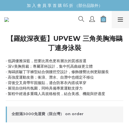
加 入 會 員 享 首 購 85 折 （部分品除外）
【羅紋深夜藍】UPVEW 三角美胸海鷗
丁連身泳裝
‧ 低調優雅深藍，想要比黑色更有層次的質感首選
‧ 深V美胸剪裁；專屬罩杯設計，集中托高曲線更立體
‧ 海鷗抓皺丁字褲型結合側腰挖空設計，修飾腰臀比例更顯腿長
‧ 高強度運動友善；衝浪、潛水、自潛中也穩定不移位
‧ 背後交叉肩帶牢固服貼，適合防寒衣內搭或單穿
‧ 展現自信時尚氛圍，同時具備專業運動支撐力
‧ 製程中經過多重職人高規格檢視，結合美感、機能與舒適度
全館滿3000免運費（限台灣） on order