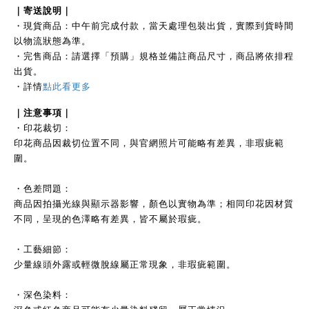
｜
寄送說明｜
・現貨商品：中午前完成付款，當天處理包裝出貨，實際到貨時間
以物流狀態為準。
・完售商品：請選擇「預購」規格並備註商品尺寸，商品將依排程
出貨。
・詳情
點此看更多
｜注
意事項｜
・印花裁切：
印花商品因裁切位置不同，與官網照片可能略有差異，非瑕疵範
圍。
・色差問題：
商品因拍攝光線與顯示器影響，顏色以實物為準；相同印花因材質
不同，呈現的色澤略有差異，皆不屬於瑕疵。
・工藝細節：
少量線頭外露或輕微脫線屬正常現象，非瑕疵範圍。
・深色染料：