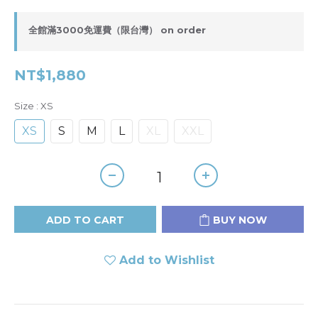
全館滿3000免運費（限台灣） on order
NT$1,880
Size
: XS
XS
S
M
L
XL
XXL
ADD TO CART
BUY NOW
Add to Wishlist