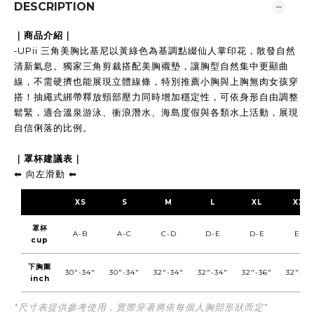
DESCRIPTION
｜商品介紹｜
-
UPii 三角美胸比基尼以黃綠色為基調點綴仙人掌印花，散發自然
清新氣息。獨家三角剪裁搭配美胸襯墊，讓胸型自然集中更顯曲
線，不需硬擠也能展現立體線條，特別推薦小胸與上胸無肉女孩穿
搭！抽繩式
綁帶釋放頸部壓力同時增加穩定性
，
可依身形自由調整
鬆緊，適合溫泉游泳、衝浪潛水、海島度假與各類水上活動，展現
自信俐落的比例。
｜罩杯建議表｜
向左滑動
⬅︎
⬅︎
XS
S
M
L
XL
XXL
罩杯
A-B
A-C
C-D
D-E
D-E
E-F
cup
下胸圍
30"-34"
30"-34"
32"-34"
32"-34"
32"-36"
32"-36
inch
*尺寸表提供參考使用，實際穿著將依每個人胸部形狀而定*