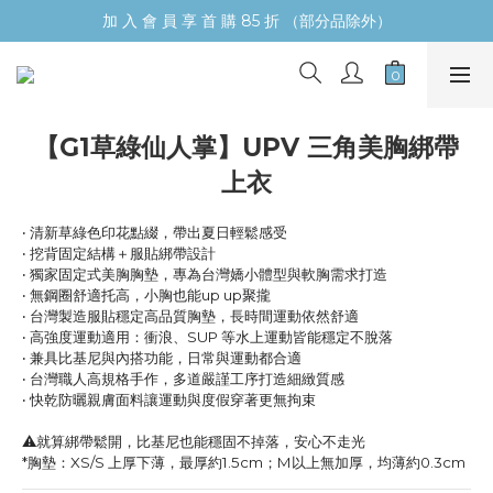
加 入 會 員 享 首 購 85 折 （部分品除外）
【G1草綠仙人掌】UPV 三角美胸綁帶
上衣
‧ 清新草綠色印花點綴，帶出夏日輕鬆感受
‧ 挖背固定結構＋服貼綁帶設計
‧ 獨家固定式美胸胸墊，專為台灣嬌小體型與軟胸需求打造
‧ 無鋼圈舒適托高，小胸也能up up聚攏
‧ 台灣製造服貼穩定高品質胸墊，長時間運動依然舒適
‧ 高強度運動適用：衝浪、SUP 等水上運動皆能穩定不脫落
‧ 兼具比基尼與內搭功能，日常與運動都合適
‧ 台灣職人高規格手作，多道嚴謹工序打造細緻質感
‧ 快乾防曬親膚面料讓運動與度假穿著更無拘束
⚠️就算綁帶鬆開，比基尼也能穩固不掉落，安心不走光
*胸墊：XS/S 上厚下薄，最厚約1.5cm；M以上無加厚，均薄約0.3cm