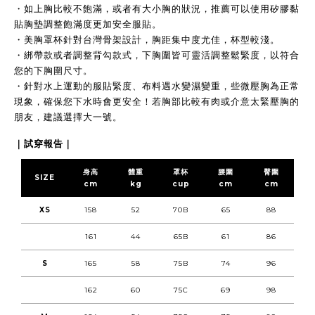
・
如上胸比較不飽滿，或者有大小胸的狀況，推薦可以使用矽膠黏
貼胸墊調整飽滿度更加安全服貼。
・
美胸罩杯針對台灣骨架設計，胸距集中度尤佳，杯型較淺。
・
綁帶款或者調整背勾款式，下胸圍皆可靈活調整鬆緊度，以符合
您的下胸圍尺寸
。
・
針對水上運動的服貼緊度、
布料遇水變濕變重
，些微壓胸為正常
現象，確保您
下水時會更安全！
若胸部比較有肉或介意太緊壓胸的
朋友，建議選擇大一號。
｜試穿報告｜
身高
體重
罩杯
腰圍
臀圍
SIZE
cm
kg
cup
cm
cm
XS
158
52
70B
65
88
161
44
65B
61
86
S
165
58
75B
74
96
162
60
75C
69
98