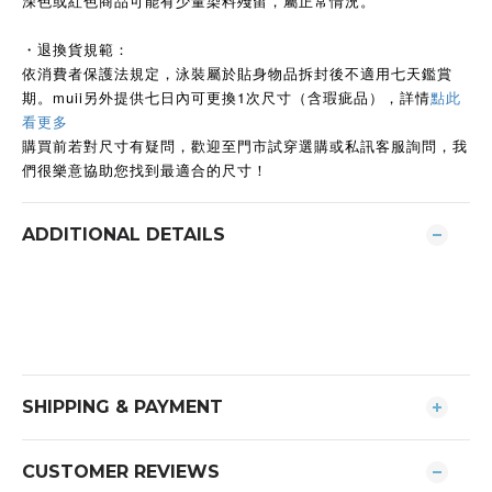
深色或紅色商品可能有少量染料殘留，屬正常情況。
・退換貨規範：
依消費者保護法規定，泳裝屬於貼身物品拆封後不適用七天鑑賞
期。muii另外提供七日內可更換1次尺寸（含瑕疵品），詳情
點此
看更多
購買前若對尺寸有疑問，歡迎至門市試穿選購或私訊客服詢問，我
們很樂意協助您找到最適合的尺寸！
ADDITIONAL DETAILS
SHIPPING & PAYMENT
CUSTOMER REVIEWS