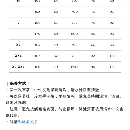
M
164
54
75C
75
89
159
50
70D
70
95
L
154
55
75E
75
92
170
59
80D
80
98
XL
163
49
70E
66
88
XXL
167
82
75F
82
111
XL-XXL
160
79
85D
90
113
｜保養方式｜
・第一次穿著：中性洗劑單獨清洗，清水沖淨至清澈。
・每次穿著後：冷水手洗後，平放陰乾，避免長時間浸泡、漂白、
烘乾及曝曬。
・注意：避免接觸粗糙表面、防止損壞；泳池穿著後用清水沖洗含
氯殘留。
・
詳情
點此看更多