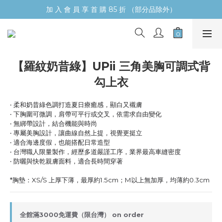
加 入 會 員 享 首 購 85 折 （部分品除外）
【羅紋奶昔綠】UPii 三角美胸可調式背
勾上衣
‧ 柔和奶昔綠色調打造夏日療癒感，顯白又襯膚
‧ 下胸圍可微調，肩帶可平行或交叉，依需求自由變化
‧ 無綁帶設計，結合機能與時尚
‧ 專屬美胸設計，讓曲線自然上提，視覺更挺立
‧ 適合海邊度假，也能搭配日常造型
‧ 台灣職人限量製作，經歷多道嚴謹工序，業界最高車縫密度
‧ 防曬與快乾親膚面料，適合長時間穿著
*胸墊：XS/S 上厚下薄，最厚約1.5cm；M以上無加厚，均薄約0.3cm
全館滿3000免運費（限台灣） on order