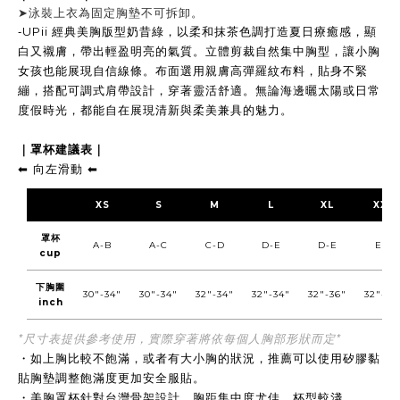
➤
泳裝上衣為固定胸墊不可拆卸。
-
UPii 經典美胸版型奶昔綠，以柔和抹茶色調打造夏日療癒感，顯
白又襯膚，帶出輕盈明亮的氣質。立體剪裁自然集中胸型，讓小胸
女孩也能展現自信線條。布面選用親膚高彈羅紋布料，貼身不緊
繃，搭配可調式肩帶設計，穿著靈活舒適。無論海邊曬太陽或日常
度假時光，都能自在展現清新與柔美兼具的魅力。
｜罩杯建議表｜
向左滑動
⬅︎
⬅︎
XS
S
M
L
XL
XXL
罩杯
A-B
A-C
C-D
D-E
D-E
E-F
cup
下胸圍
30"-34"
30"-34"
32"-34"
32"-34"
32"-36"
32"-36
inch
*尺寸表提供參考使用，實際穿著將依每個人胸部形狀而定*
・
如上胸比較不飽滿，或者有大小胸的狀況，推薦可以使用矽膠黏
貼胸墊調整飽滿度更加安全服貼。
・
美胸罩杯針對台灣骨架設計，胸距集中度尤佳，杯型較淺。