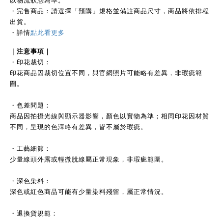
・完售商品：請選擇「預購」規格並備註商品尺寸，商品將依排程
出貨。
・詳情
點此看更多
｜注
意事項｜
・印花裁切：
印花商品因裁切位置不同，與官網照片可能略有差異，非瑕疵範
圍。
・色差問題：
商品因拍攝光線與顯示器影響，顏色以實物為準；相同印花因材質
不同，呈現的色澤略有差異，皆不屬於瑕疵。
・工藝細節：
少量線頭外露或輕微脫線屬正常現象，非瑕疵範圍。
・深色染料：
深色或紅色商品可能有少量染料殘留，屬正常情況。
・退換貨規範：