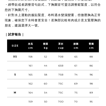
・
綁帶款或者調整背勾款式，下胸圍皆可靈活調整鬆緊度，以符合
您的下胸圍尺寸
。
・
針對水上運動的服貼緊度、
布料遇水變濕變重
，些微壓胸為正常
現象，確保您
下水時會更安全！
若胸部比較有肉或介意太緊壓胸的
朋友，建議選擇大一號。
｜試穿報告｜
身高
體重
罩杯
腰圍
臀圍
SIZE
cm
kg
cup
cm
cm
XS
158
52
70B
65
88
161
44
65B
61
86
S
165
58
75B
74
96
162
60
75C
69
98
M
164
54
75C
75
89
159
50
70D
70
95