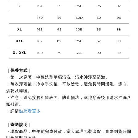
L
154
55
75E
75
92
170
59
80D
80
98
XL
163
49
70E
66
88
XXL
167
82
75F
82
111
XL-XXL
160
79
85D
90
113
｜保養方式｜
・第一次穿著：中性洗劑單獨清洗，清水沖淨至清澈。
・每次穿著後：冷水手洗後，平放陰乾，避免長時間浸泡、漂白、
烘乾及曝曬。
・注意：避免接觸粗糙表面、防止損壞；泳池穿著後用清水沖洗含
氯殘留。
・
詳情
點此看更多
｜
寄送說明｜
・現貨商品：中午前完成付款，當天處理包裝出貨，實際到貨時間
以物流狀態為準。