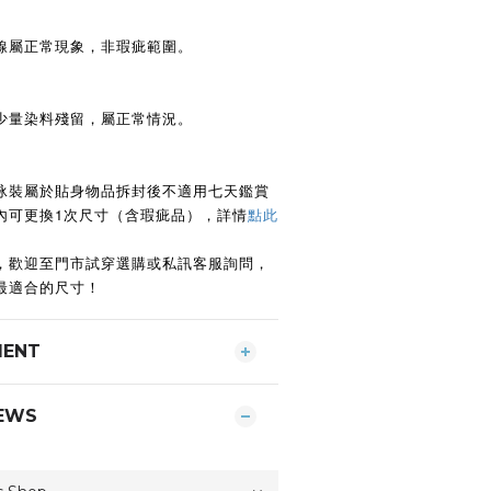
線屬正常現象，非瑕疵範圍。
少量染料殘留，屬正常情況。
泳裝屬於貼身物品拆封後不適用七天鑑賞
日內可更換1次尺寸（含瑕疵品），詳情
點此
，歡迎至門市試穿選購或私訊客服詢問，
最適合的尺寸！
MENT
EWS