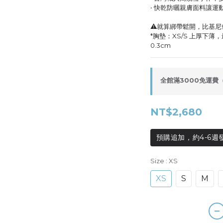
‧ 快乾防曬親膚面料讓運
⚠️就算綁帶鬆開，比基
*胸墊：XS/S 上厚下薄
0.3cm
全館滿3000免運費（限
NT$2,680
預購追加，約4-6週
Size
: XS
XS
S
M