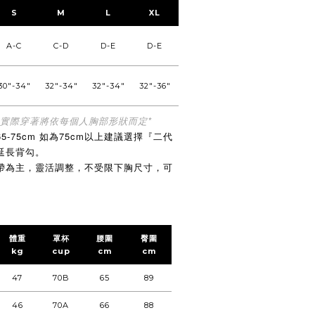
S
M
L
XL
XXL
A-C
C-D
D-E
D-E
E-F
30"-34"
32"-34"
32"-34"
32"-36"
32"-36"
，實際穿著將依每個人胸部形狀而定*
-75cm 如為75cm以上建議選擇『二代
延長背勾。
帶為主，靈活調整，不受限下胸尺寸，可
體重
罩杯
腰圍
臀圍
kg
cup
cm
cm
47
70B
65
89
46
70A
66
88