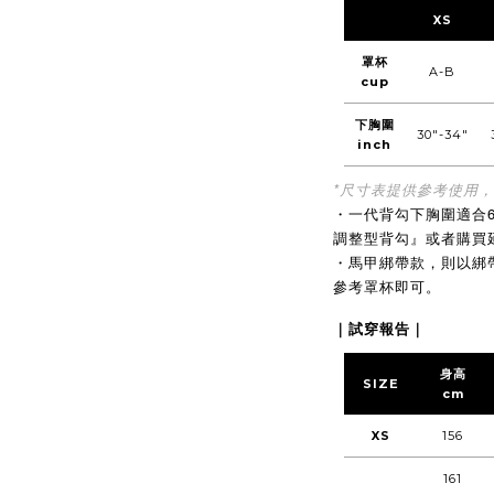
XS
罩杯
A-B
cup
下胸圍
30"-34"
inch
*尺寸表提供參考使用
・
一代背勾下胸圍適合65
調整型背勾』或者購買
・
馬甲綁帶款，則以綁
參考罩杯即可。
｜試穿報告｜
身高
SIZE
cm
XS
156
161