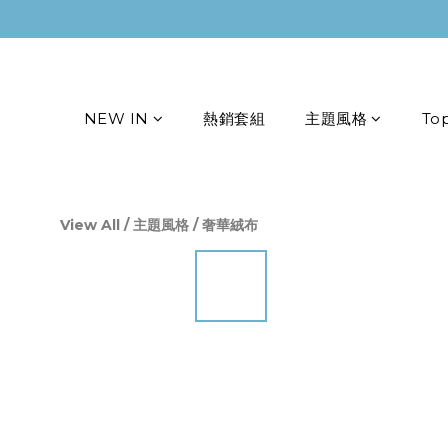
NEW IN
熱銷套組
主題風格
To
View All
/
主題風格
/
奢華絨布