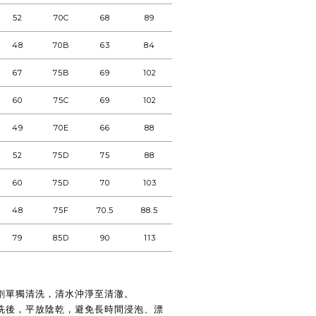
52
70C
68
89
48
70B
63
84
67
75B
69
102
60
75C
69
102
49
70E
66
88
52
75D
75
88
60
75D
70
103
48
75F
70.5
88.5
79
85D
90
113
劑單獨清洗，清水沖淨至清澈。
洗後，平放陰乾，避免長時間浸泡、漂