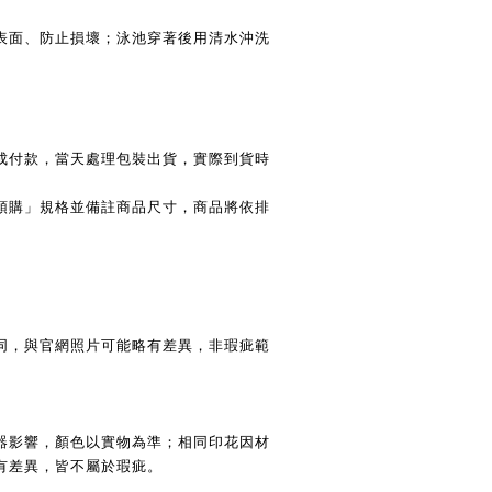
表面、防止損壞；泳池穿著後用清水沖洗
成付款，當天處理包裝出貨，實際到貨時
預購」規格並備註商品尺寸，商品將依排
同，與官網照片可能略有差異，非瑕疵範
器影響，顏色以實物為準；相同印花因材
有差異，皆不屬於瑕疵。