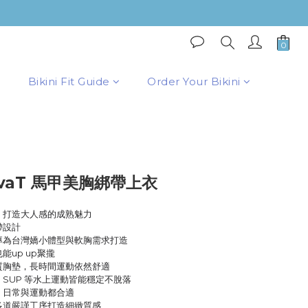
BUY NOW
Bikini Fit Guide
Order Your Bikini
vaT 馬甲美胸綁帶上衣
，打造大人感的成熟魅力
帶設計
，專為台灣嬌小體型與軟胸需求打造
能up up聚攏
品質胸墊，長時間運動依然舒適
、SUP 等水上運動皆能穩定不脫落
，日常與運動都合適
多道嚴謹工序打造細緻質感