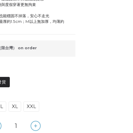
動與度假穿著更無拘束
尼也能穩固不掉落，安心不走光
，最厚約1.5cm；M以上無加厚，均薄約
台灣） on order
發貨
L
XL
XXL