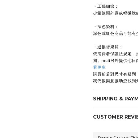
・工藝細節：
少量線頭外露或輕微脫
・深色染料：
深色或紅色商品可能有
・退換貨規範：
依消費者保護法規定，
期。muii另外提供七
看更多
購買前若對尺寸有疑問
我們很樂意協助您找到
SHIPPING & PAY
CUSTOMER REVI