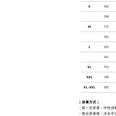
S
160
158
M
172
162
L
163
162
XL
170
XXL
158
XL-XXL
160
｜保養方式｜
・第一次穿著：中性洗
・每次穿著後：冷水手