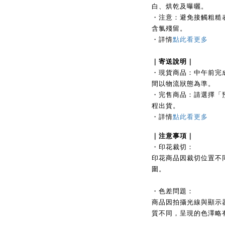
白、烘乾及曝曬。
・注意：避免接觸粗糙
含氯殘留。
・
詳情
點此看更多
｜
寄送說明｜
・現貨商品：中午前完
間以物流狀態為準。
・完售商品：請選擇「
程出貨。
・詳情
點此看更多
｜注
意事項｜
・印花裁切：
印花商品因裁切位置不
圍。
・色差問題：
商品因拍攝光線與顯示
質不同，呈現的色澤略