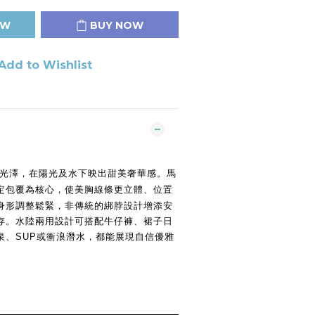
OW
BUY NOW
Add to Wishlist
馬
光澤，在陽光及水下映出甜美奢華感
。
定包覆為核心，使美胸線條更立體、位置
身形調整鬆緊，非傳統的綁脖設計增添安
存
。
水陸兩用設計可搭配牛仔褲、裙子
日
泉
、
SUP或衝浪潛水，都能展現自信優雅