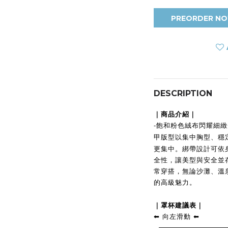
PREORDER N
DESCRIPTION
｜商品介紹｜
-
飽和粉色絨布閃耀細緻
甲版型以集中胸型
穩
、
更集中。綁帶設計可依
全性
，
讓美型與安全並
常穿搭
，無論沙灘、溫
的高級魅力。
｜
罩杯建議表｜
向左滑動
⬅︎
⬅︎