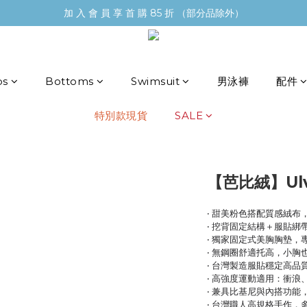
加 入 會 員 享 首 購 85 折 （部分品除外）
ps
Bottoms
Swimsuit
男泳褲
配件
特別款現貨
SALE
【芭比絨】Ul
‧ 甜美粉色搭配質感絨布
‧ 挖背固定結構＋服貼綁
‧ 獨家固定式美胸胸墊
‧ 無鋼圈舒適托高，小胸也
‧ 台灣製造服貼穩定高
‧ 高強度運動適用：衝浪
‧ 兼具比基尼與內搭功能
‧ 台灣職人高規格手作，