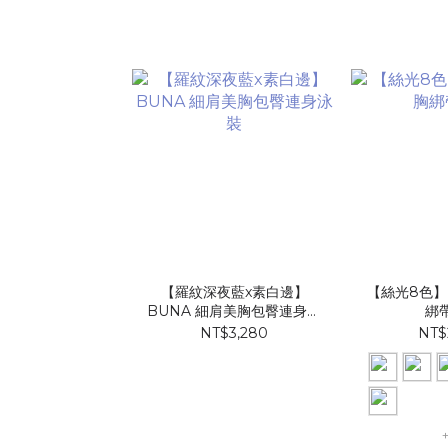
【羅紋深夜藍x素白邊】
【絲光8色】
BUNA 細肩美胸包臀連身泳
綁
裝
NT$3,280
NT$
+