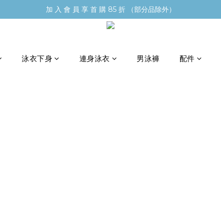
加 入 會 員 享 首 購 85 折 （部分品除外）
泳衣下身
連身泳衣
男泳褲
配件