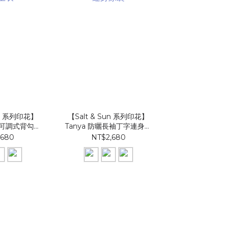
un 系列印花】
【Salt & Sun 系列印花】
【Salt & Su
美胸可調式背勾上
Tanya 防曬長袖丁字連身泳
E301sp 中
衣
裝
,680
NT$2,680
NT$1,