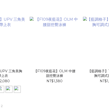
UPV 三角美胸
【F109夜藍花】​OLM 中腰
【藍調格子】T
帶上衣
甜挖臀泳褲
胸可調式
2,080
NT$1,380
NT$1
 2