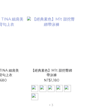
INA 細肩美
【經典素色】M1t 甜挖臀綁
背勾上衣
帶泳褲​​​
,680
NT$1,180
+ 3