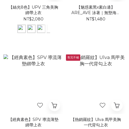
【絲光8色】UPV 三角美胸
【魅惑素黑x素白邊】
綁帶上衣
ARE_AVE 泳著｜無墊海鷗
丁練習泳裝
NT$2,080
NT$1,480
售完不補
【經典素色】​SPV 導流薄墊
【熱銷羅紋】Ulva 馬甲美胸
綁帶上衣
一代背勾上衣