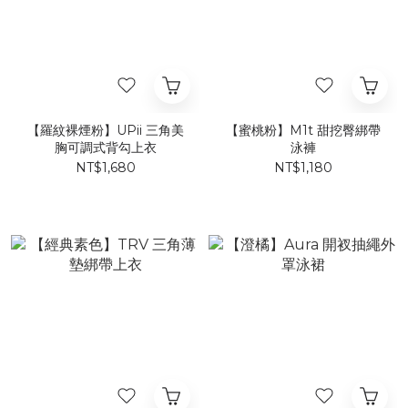
【羅紋裸煙粉】UPii 三角美
【蜜桃粉】M1t 甜挖臀綁帶
胸可調式背勾上衣
泳褲​​​
NT$1,680
NT$1,180