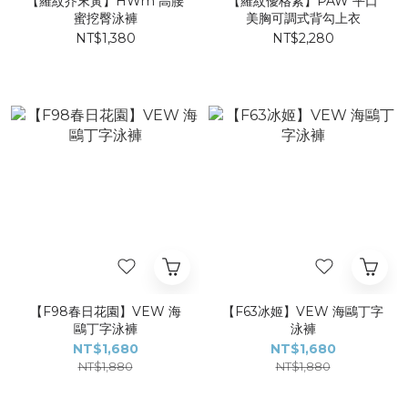
【羅紋芥末黃】HWm 高腰
【羅紋優格紫】PAW 平口
蜜挖臀泳褲
美胸可調式背勾上衣
NT$1,380
NT$2,280
【F98春日花園】VEW 海
【F63冰姬】VEW 海鷗丁字
鷗丁字泳褲
泳褲
NT$1,680
NT$1,680
NT$1,880
NT$1,880