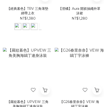
【經典素色】​TRV 三角薄墊
【澄橘】Aura 開衩抽繩外罩
綁帶上衣
泳裙
NT$1,380
NT$1,280
【羅紋暮色】UPVEW 三角
【G26春里奈奈】VEW 海
美胸海鷗丁連身泳裝
鷗丁字泳褲