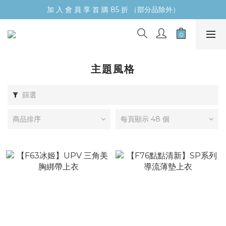
加 入 會 員 享 首 購 85 折 （部分品除外）
主題風格
篩選
商品排序
每頁顯示 48 個