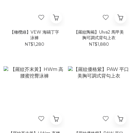
【橄欖綠】​VEW 海鷗丁字
【羅紋陶褐】Ulva2 馬甲美
泳褲
胸可調式背勾上衣
NT$1,280
NT$1,880